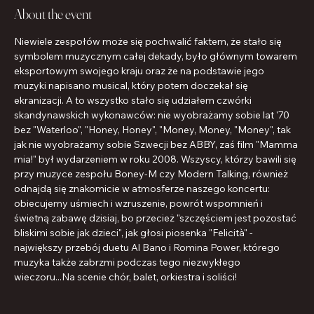
About the event
Niewiele zespołów może się pochwalić faktem, że stało się 
symbolem muzycznym całej dekady, było głównym towarem 
eksportowym swojego kraju oraz że na podstawie jego 
muzyki napisano musical, który potem doczekał się 
ekranizacji. A to wszystko stało się udziałem czwórki 
skandynawskich wykonawców: nie wyobrażamy sobie lat '70 
bez "Waterloo", "Honey, Honey", "Money, Money, "Money", tak 
jak nie wyobrażamy sobie Szwecji bez ABBY, zaś film "Mamma 
mia!" był wydarzeniem w roku 2008. Wszyscy, którzy bawili się 
przy muzyce zespołu Boney-M czy Modern Talking, również 
odnajdą się znakomicie w atmosferze naszego koncertu: 
obiecujemy uśmiech i wzruszenie, powrót wspomnień i 
świetną zabawę dzisiaj, bo przecież "szczęściem jest pozostać 
bliskimi sobie jak dzieci", jak głosi piosenka "Felicità" - 
największy przebój duetu Al Bano i Romina Power, którego 
muzyka także zabrzmi podczas tego niezwykłego 
wieczoru...Na scenie chór, balet, orkiestra i soliści!