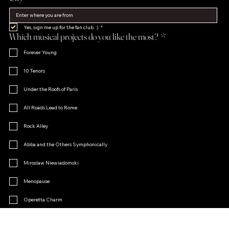
Yes, sign me up for the fan club. :)
*
Which musical projects do you like the most?
*
Forever Young
10 Tenors
Under the Roofs of Paris
All Roads Lead to Rome
Rock Alley
Abba and the Others Symphonically
Miroslaw Niewiadomski
Menopause
Operetta Charm
Other