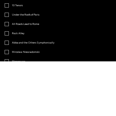
10 Tenors
Under the Roofs of Paris
All Roads Lead to Rome
Rock Alley
Abba and the Others Symphonically
Miroslaw Niewiadomski
Menopause
Operetta Charm
Other
Join the Fan Club