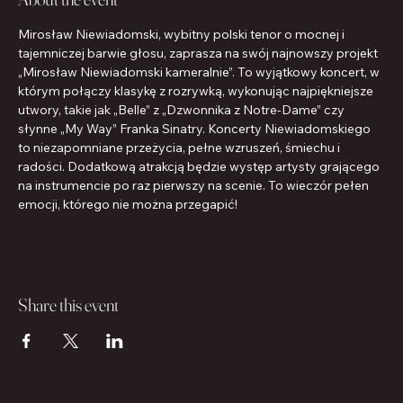
Mirosław Niewiadomski, wybitny polski tenor o mocnej i 
tajemniczej barwie głosu, zaprasza na swój najnowszy projekt 
„Mirosław Niewiadomski kameralnie”. To wyjątkowy koncert, w 
którym połączy klasykę z rozrywką, wykonując najpiękniejsze 
utwory, takie jak „Belle” z „Dzwonnika z Notre-Dame” czy 
słynne „My Way” Franka Sinatry. Koncerty Niewiadomskiego 
to niezapomniane przeżycia, pełne wzruszeń, śmiechu i 
radości. Dodatkową atrakcją będzie występ artysty grającego 
na instrumencie po raz pierwszy na scenie. To wieczór pełen 
emocji, którego nie można przegapić!
Share this event