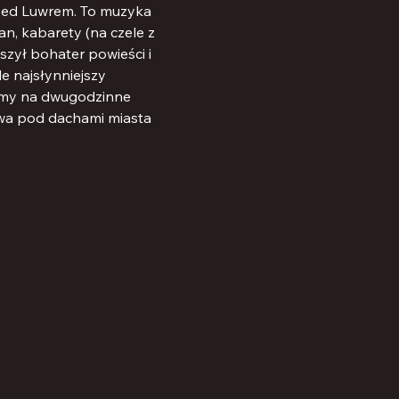
przed Luwrem. To muzyka 
an, kabarety (na czele z 
szył bohater powieści i 
e najsłynniejszy 
zamy na dwugodzinne 
ywa pod dachami miasta 