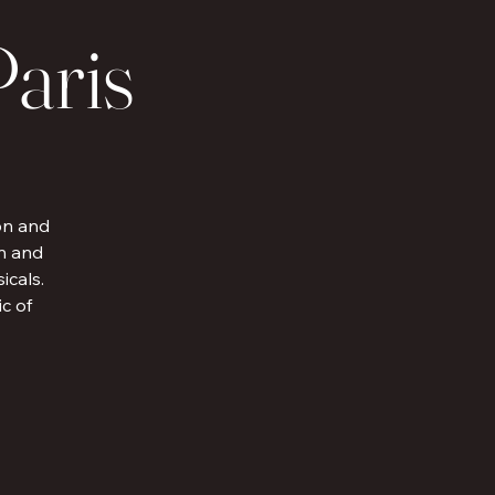
Paris
ion and
in and
icals.
c of