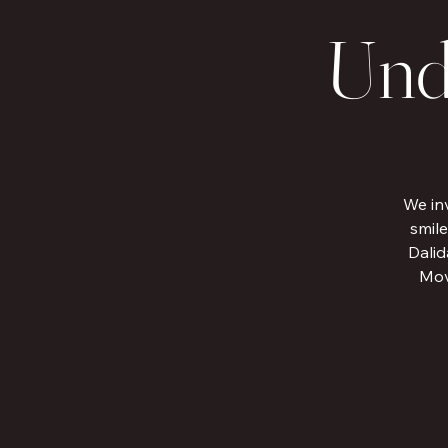
Unde
We inv
smile
Dalid
Mov