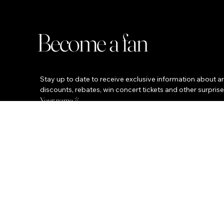
Become a fan
Stay up to date to receive exclusive information about ar
discounts, rebates, win concert tickets and other surpris
Your name
*
Your Email
Phone
City
*
Yes, sign me up for the fan club. :)
*