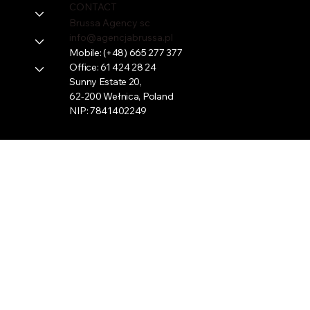
CONTACT
Brussa Agency sc
info@agencjabrussa.pl
Mobile:
(+48) 665 277 377
Office:
61 424 28 24
Sunny Estate 20,
62-200 Wełnica, Poland
NIP: 7841402249