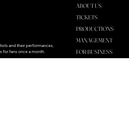
ABOUT US
TICKETS
PRODUCTIONS
MANAGEMENT
tists and their performances, 
FOR BUSINESS
es for fans once a month.
STORE
BACKSTAGE