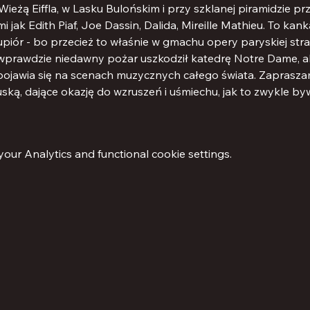
 Wieżą Eiffla, w Lasku Bulońskim i przy szklanej piramidzie 
jak Edith Piaf, Joe Dassin, Dalida, Mireille Mathieu. To kank
upiór - bo przecież to właśnie w gmachu opery paryskiej stra
- wprawdzie niedawny pożar uszkodził katedrę Notre Dame, al
 pojawia się na scenach muzycznych całego świata. Zapras
ską, dające okazję do wzruszeń i uśmiechu, jak to zwykle b
ur Analytics and functional cookie settings.