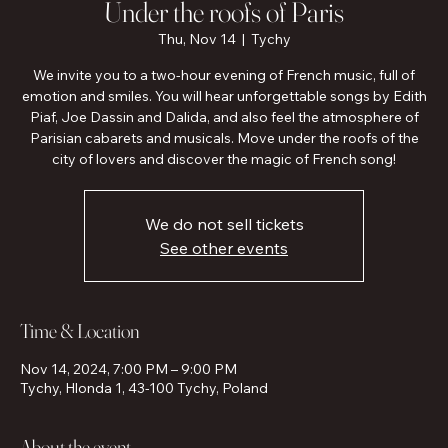
Under the roofs of Paris
Thu, Nov 14
  |  
Tychy
We invite you to a two-hour evening of French music, full of
emotion and smiles. You will hear unforgettable songs by Edith
Piaf, Joe Dassin and Dalida, and also feel the atmosphere of
Parisian cabarets and musicals. Move under the roofs of the
city of lovers and discover the magic of French song!
We do not sell tickets
See other events
Time & Location
Nov 14, 2024, 7:00 PM – 9:00 PM
Tychy, Hlonda 1, 43-100 Tychy, Poland
About the event