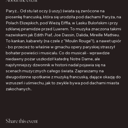
Paryż... Od stu lat oczy (i uszy) świata są zwrócone na 
piosenkę francuską, która się urodziła pod dachami Paryża, na 
Polach Elizejskich, pod Wieżą Eiffla, w Lasku Bulońskim i przy 
szklanej piramidzie przed Luwrem. To muzyka znaczona takimi 
nazwiskami jak Edith Piaf, Joe Dassin, Dalida, Mireille Mathieu. 
To kankan, kabarety (na czele z "Moulin Rouge"!), a nawet upiór 
- bo przecież to właśnie w gmachu opery paryskiej straszył 
bohater powieści i musicalu. Co do musicali - wprawdzie 
niedawny pożar uszkodził katedrę Notre Dame, ale 
najsłynniejszy dzwonnik w historii nadal pojawia się na 
scenach muzycznych całego świata. Zapraszamy na 
dwugodzinne spotkanie z muzyką francuską, dające okazję do 
wzruszeń i uśmiechu, jak to zwykle bywa pod dachami miasta 
zakochanych..
Share this event