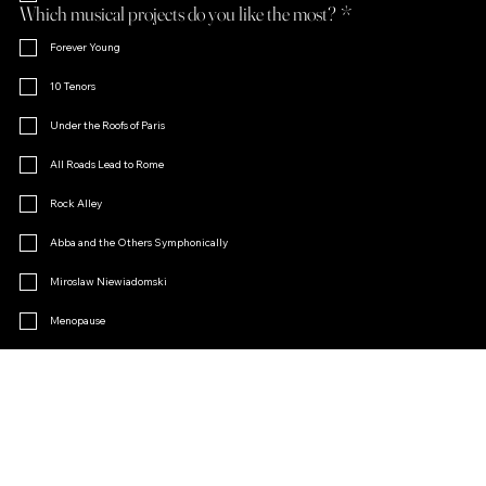
Which musical projects do you like the most?
*
Forever Young
10 Tenors
Under the Roofs of Paris
All Roads Lead to Rome
Rock Alley
Abba and the Others Symphonically
Miroslaw Niewiadomski
Menopause
Operetta Charm
Other
Join the Fan Club