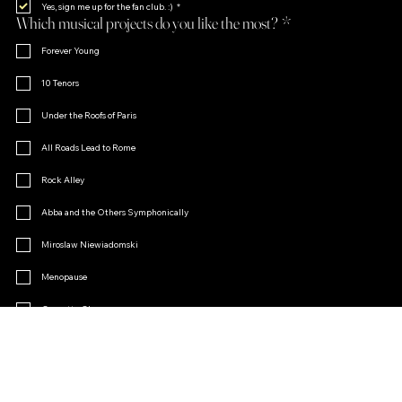
Yes, sign me up for the fan club. :)
*
Which musical projects do you like the most?
*
Forever Young
10 Tenors
Under the Roofs of Paris
All Roads Lead to Rome
Rock Alley
Abba and the Others Symphonically
Miroslaw Niewiadomski
Menopause
Operetta Charm
Other
Join the Fan Club