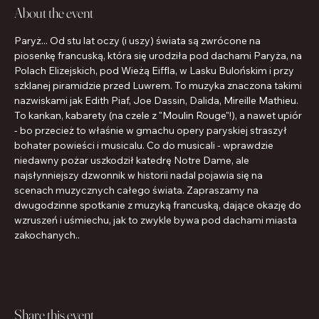
About the event
Paryż... Od stu lat oczy (i uszy) świata są zwrócone na 
piosenkę francuską, która się urodziła pod dachami Paryża, na 
Polach Elizejskich, pod Wieżą Eiffla, w Lasku Bulońskim i przy 
szklanej piramidzie przed Luwrem. To muzyka znaczona takimi 
nazwiskami jak Edith Piaf, Joe Dassin, Dalida, Mireille Mathieu. 
To kankan, kabarety (na czele z "Moulin Rouge"!), a nawet upiór 
- bo przecież to właśnie w gmachu opery paryskiej straszył 
bohater powieści i musicalu. Co do musicali - wprawdzie 
niedawny pożar uszkodził katedrę Notre Dame, ale 
najsłynniejszy dzwonnik w historii nadal pojawia się na 
scenach muzycznych całego świata. Zapraszamy na 
dwugodzinne spotkanie z muzyką francuską, dające okazję do 
wzruszeń i uśmiechu, jak to zwykle bywa pod dachami miasta 
zakochanych..
Share this event