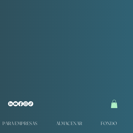
PARA EMPRESAS
ALMACENAR
FONDO