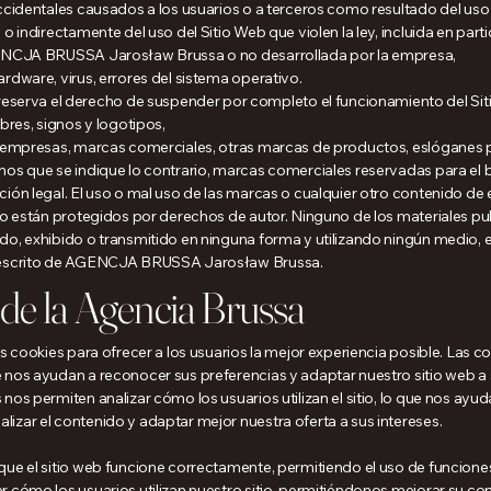
ccidentales causados a los usuarios o a terceros como resultado del uso 
o indirectamente del uso del Sitio Web que violen la ley, incluida en par
AGENCJA BRUSSA Jarosław Brussa o no desarrollada por la empresa,
rdware, virus, errores del sistema operativo.
rva el derecho de suspender por completo el funcionamiento del Sitio
bres, signos y logotipos,
e empresas, marcas comerciales, otras marcas de productos, eslóganes pu
enos que se indique lo contrario, marcas comerciales reservadas para
ión legal. El uso o mal uso de las marcas o cualquier otro contenido de e
tio están protegidos por derechos de autor. Ninguno de los materiales p
o, exhibido o transmitido en ninguna forma y utilizando ningún medio, en 
r escrito de AGENCJA BRUSSA Jarosław Brussa.
 de la Agencia Brussa
os cookies para ofrecer a los usuarios la mejor experiencia posible. Las
 nos ayudan a reconocer sus preferencias y adaptar nuestro sitio web a
os permiten analizar cómo los usuarios utilizan el sitio, lo que nos ayud
izar el contenido y adaptar mejor nuestra oferta a sus intereses.
que el sitio web funcione correctamente, permitiendo el uso de funcione
 cómo los usuarios utilizan nuestro sitio, permitiéndonos mejorar su co