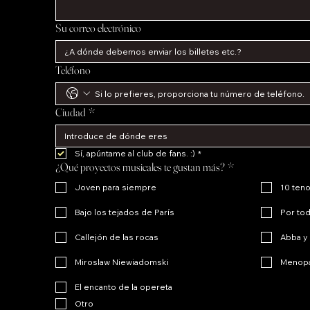
Su correo electrónico
Teléfono
Ciudad
*
Sí, apúntame al club de fans. :)
*
¿Qué proyectos musicales te gustan más?
*
Joven para siempre
10 ten
Bajo los tejados de París
Por tod
Callejón de las rocas
Abba y 
Miroslaw Niewiadomski
Menopa
El encanto de la opereta
Otro