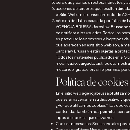
pérdidas y daños directos, indirectos y a
acciones de terceros que resulten directa 
el Sitio Web sin el consentimiento de 
pérdida de datos causada por fallas de ha
AGENCJA BRUSSA Jarosław Brussa se rese
de notificar a los usuarios. Todos los nom
en particular, los nombres y logotipos d
que aparecen en este sitio web son, a m
Jarosław Brussa y están sujetas a protecc
Todos los materiales publicados en el Si
modificado, cargado, distribuido, mostrad
mecánico, grabación, sin el permiso po
Política de cookies
En el sitio web agencjabrussa.pl utilizam
que se almacenan en su dispositivo y que
¿Por qué utilizamos cookies? Las cookies n
contenido. También nos permiten personal
Tipos de cookies que utilizamos:
Cookies necesarias: Son esenciales para 
Cookies analíticas: Nos ayudan a entender