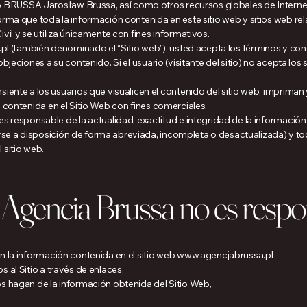
BRUSSA Jarosław Brussa, así como otros recursos globales de Interne
que toda la información contenida en este sitio web y sitios web rela
vil y se utiliza únicamente con fines informativos.
pl
(también denominado el “Sitio web”), usted acepta los términos y con
objeciones a su contenido. Si el usuario (visitante del sitio) no acepta lo
e a los usuarios que visualicen el contenido del sitio web, impriman
n contenida en el Sitio Web con fines comerciales.
ponsable de la actualidad, exactitud e integridad de la información pu
e a disposición de forma abreviada, incompleta o desactualizada) y todo
 sitio web.
a Agencia Brussa no es respo
n la información contenida en el sitio web
www.agencjabrussa.pl
 al Sitio a través de enlaces,
os hagan de la información obtenida del Sitio Web,