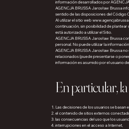
información desarrollados por AGENCJA 
AGENCJA BRUSSA Jarosław Brussa informa 
sentido de las disposiciones del Código Ci
Al utilizar el sitio web
www.agencjabrussa.
continuación, sin posibilidad de plantear 
está autorizado a utilizar el Sitio.
AGENCJA BRUSSA Jarosław Brussa consient
personal. No puede utilizar la informació
AGENCJA BRUSSA Jarosław Brussa no es res
relacionados (puede presentarse o poners
información es asumido por el usuario del
En particular, l
Las decisiones de los usuarios se basan e
el contenido de sitios externos conectados
las consecuencias del uso que los usuari
interrupciones en el acceso a Internet,