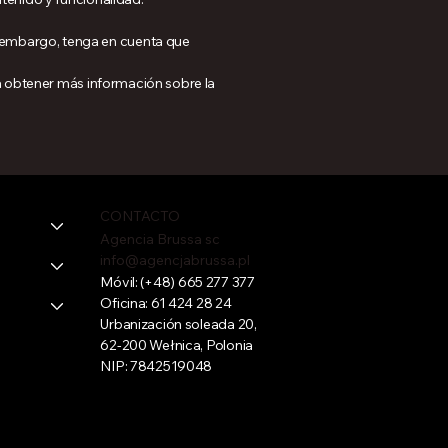
 embargo, tenga en cuenta que
ra obtener más información sobre la
CONTACTO
Agencia Brussa sc
info@agencjabrussa.pl
Móvil:
(+48) 665 277 377
Oficina:
61 424 28 24
Urbanización soleada 20,
62-200 Wełnica, Polonia
NIP: 7842519048