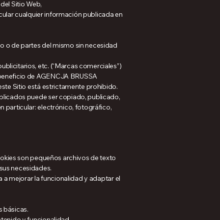
del Sitio Web,
ticular cualquier información publicada en
 o de partes del mismo sin necesidad
blicitarios, etc. (“Marcas comerciales”)
 el beneficio de AGENCJA BRUSSA
ste Sitio está estrictamente prohibido.
ublicados puede ser copiado, publicado,
particular: electrónico, fotográfico,
 cookies son pequeños archivos de texto
 sus necesidades.
a a mejorar la funcionalidad y adaptar el
s básicas.
ntenido y funcionalidad.