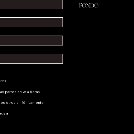
FONDO
ores
as partes se va a Roma
los otros sinfónicamente
usia