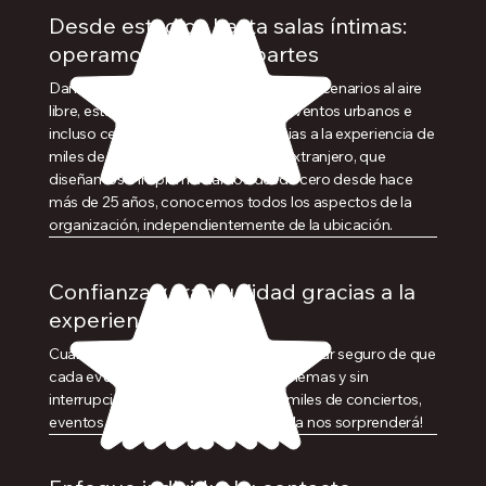
Desde estadios hasta salas íntimas:
operamos en todas partes
Damos servicio a salas de conciertos, escenarios al aire
libre, estadios, pistas de velocidad, eventos urbanos e
incluso cementerios e iglesias. Gracias a la experiencia de
miles de eventos en Polonia y en el extranjero, que
diseñamos e implementamos desde cero desde hace
más de 25 años, conocemos todos los aspectos de la
organización, independientemente de la ubicación.
Confianza y tranquilidad gracias a la
experiencia
Cuando trabaja con nosotros, puede estar seguro de que
cada evento se desarrollará sin problemas y sin
interrupciones. Ya hemos atendido miles de conciertos,
eventos y actos multitudinarios, ¡nada nos sorprenderá!