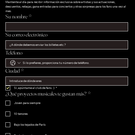
Mantente al día para recibir información exclusiva sobre artistas y sus actuaciones, 
descuentos, rebajas, gana entradas para conciertos y otras sorpresas para los fans una vez al 
mes.
Su nombre
*
Su correo electrónico
Teléfono
Ciudad
*
Sí, apúntame al club de fans. :)
*
¿Qué proyectos musicales te gustan más?
*
Joven para siempre
10 tenores
Bajo los tejados de París