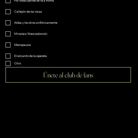
Por todas partes se va a Roma
Callejón de las rocas
Abba y los otros sinfónicamente
Miroslaw Niewiadomski
Menopausia
El encanto de la opereta
Otro
Únete al club de fans