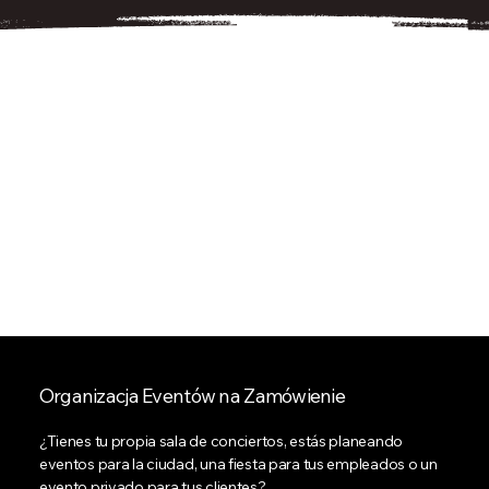
Nuestra oferta:
Todo lo que
necesitas para un
evento exitoso
Organizacja Eventów na Zamówienie
¿Tienes tu propia sala de conciertos, estás planeando
eventos para la ciudad, una fiesta para tus empleados o un
evento privado para tus clientes?