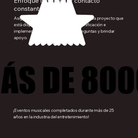
Enfoque individual y contacto
constante.
Asignamos un gerente de proyecto a cada proyecto que
está disponible en cada etapa de planificación e
implementación para responder preguntas y brindar
apoyo.
ÁS DE 800
ÁS DE 800
¡Eventos musicales completados durante más de 25
años en la industria del entretenimiento!