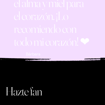
el alma y miel para
el corazón. ¡Lo
recomiendo con
todo mi corazón! ❤
Bárbara
Hazte fan