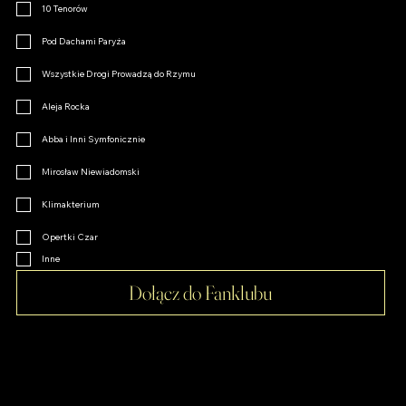
10 Tenorów
Pod Dachami Paryża
Wszystkie Drogi Prowadzą do Rzymu
Aleja Rocka
Abba i Inni Symfonicznie
Mirosław Niewiadomski
Klimakterium
Opertki Czar
Inne
Dołącz do Fanklubu