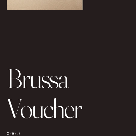
Brussa
Voucher
Cena
0,00 zł