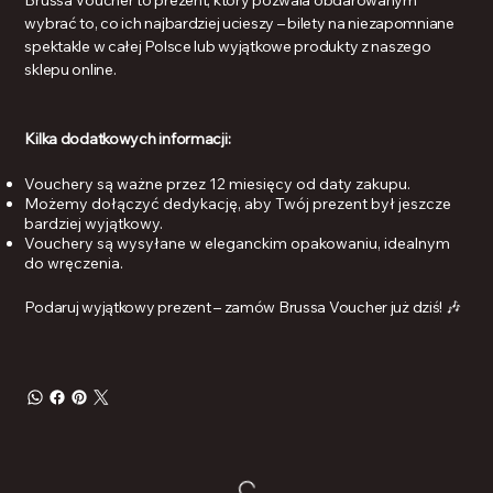
Brussa Voucher to prezent, który pozwala obdarowanym
wybrać to, co ich najbardziej ucieszy – bilety na niezapomniane
spektakle w całej Polsce lub wyjątkowe produkty z naszego
sklepu online.
Kilka dodatkowych informacji:
Vouchery są ważne przez 12 miesięcy od daty zakupu.
Możemy dołączyć dedykację, aby Twój prezent był jeszcze
bardziej wyjątkowy.
Vouchery są wysyłane w eleganckim opakowaniu, idealnym
do wręczenia.
Podaruj wyjątkowy prezent – zamów Brussa Voucher już dziś! 🎶