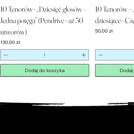
10 Tenorów - „Dziesięć głosów –
10 Tenorów – 
Jedna potęga” (Pendrive - aż 50
dziesiątce - Cz
utworów)
Cena
50,00 zł
Cena
130,00 zł
Dodaj do koszyka
Dodaj
Nowość!
Nowość!
Limitowana Edycja
Nowość!
Nowość!
Nowość!
PENDRIVE
Ostatnie Sztuki!
PENDRIVE
Nowość!
Nowość!
Nowość!
Nowość!
Limitowana Edycja
Ostatnie Sztuki!
PENDRIVE