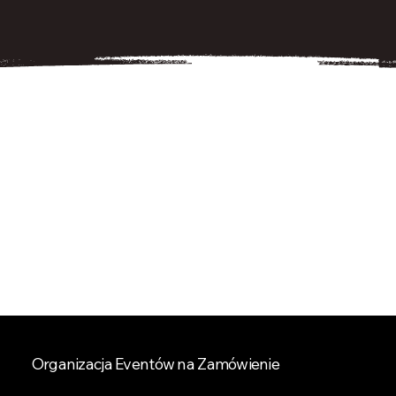
Nasza Oferta –
Wszystko, czego
potrzebujesz do
udanego eventu
Organizacja Eventów na Zamówienie