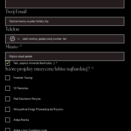
Twój Email
Telefon
Miasto
*
Tak, zapisz mnie do fanklubu. :)
*
Które projekty muzyczne lubisz najbardziej?
*
Forever Young
10 Tenorów
Pod Dachami Paryża
Wszystkie Drogi Prowadzą do Rzymu
Aleja Rocka
Abba i Inni Symfonicznie