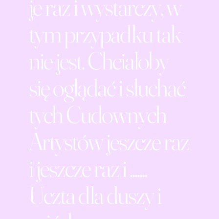
je raz i wystarczy, w
tym przypadku tak
nie jest. Chciałoby
się oglądać i słuchać
tych Cudownych
Artystów jeszcze raz
i jeszcze raz i .......
Uczta dla duszy i