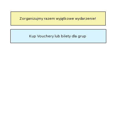
Chcesz dowiedzieć się więcej?
Zorganizujmy razem wyjątkowe wydarzenie!
Kup Vouchery lub bilety dla grup