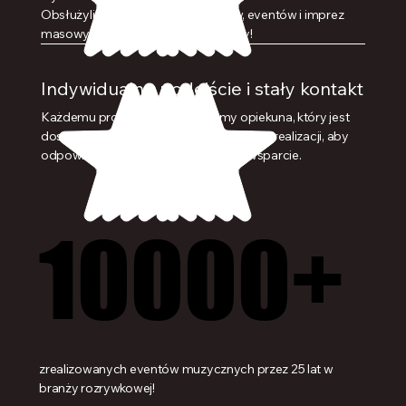
Obsłużyliśmy już tysiące koncertów, eventów i imprez
masowych, więc nic nas nie zaskoczy!
Indywidualne podejście i stały kontakt
Każdemu projektowi przypisujemy opiekuna, który jest
dostępny na każdym etapie planowania i realizacji, aby
odpowiedzieć na pytania i zapewnić wsparcie.
10000+
10000+
zrealizowanych eventów muzycznych przez 25 lat w
branży rozrywkowej!