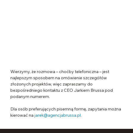
(+48) 601
791 474
Wierzymy, że rozmowa – choćby telefoniczna – jest
najlepszym sposobem na omówienie szczegółów
złożonych projektów, więc zapraszamy do
bezpośredniego kontaktu z CEO Jarkiem Brussa pod
podanym numerem.
Dla osób preferujących pisemną formę, zapytania można
kierować na
jarek@agencjabrussa.pl
.