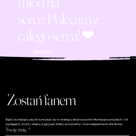
miód na
serce. Polecam z
całego serca! ❤
Barbara
Zostań fanem
Bądź na bieżąco, aby otrzymywać raz w miesiącu ekskluzywne informacje o artystach i ich 
występach, zniżki, rabaty, wygrywać bilety na koncerty i inne niespodzianki dla fanów.
Twoje imię
*