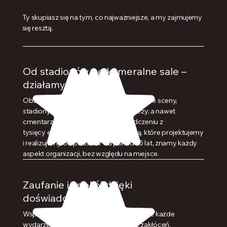
Ty skupiasz się na tym, co najważniejsze, a my zajmujemy
się resztą.
Od stadionów po kameralne sale –
działamy wszędzie
Obsługujemy koncertowe sale, plenerowe sceny,
stadiony, tory żużlowe, miejskie imprezy, a nawet
cmentarze i kościoły. Dzięki doświadczeniu z
tysięcy eventów w Polsce i za granicą, które projektujemy
i realizujemy od podstaw od ponad 25 lat, znamy każdy
aspekt organizacji, bez względu na miejsce.
Zaufanie i spokój dzięki
doświadczeniu
Współpracując z nami, masz pewność, że każde
wydarzenie przebiegnie płynnie i bez zakłóceń.