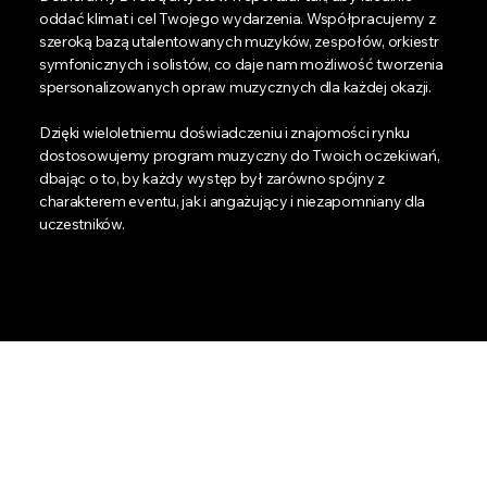
oddać klimat i cel Twojego wydarzenia. Współpracujemy z
szeroką bazą utalentowanych muzyków, zespołów, orkiestr
symfonicznych i solistów, co daje nam możliwość tworzenia
spersonalizowanych opraw muzycznych dla każdej okazji.
Dzięki wieloletniemu doświadczeniu i znajomości rynku
dostosowujemy program muzyczny do Twoich oczekiwań,
dbając o to, by każdy występ był zarówno spójny z
charakterem eventu, jak i angażujący i niezapomniany dla
uczestników.
Zadzwoń: