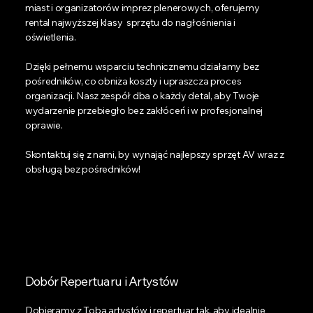
miast i organizatorów imprez plenerowych, oferujemy
rental najwyższej klasy sprzętu do nagłośnienia i
oświetlenia.
Dzięki pełnemu wsparciu technicznemu działamy bez
pośredników, co obniża koszty i upraszcza proces
organizacji. Nasz zespół dba o każdy detal, aby Twoje
wydarzenie przebiegło bez zakłóceń i w profesjonalnej
oprawie.
Skontaktuj się z nami, by wynająć najlepszy sprzęt AV wraz z
obsługą bez pośredników!
Dobór Repertuaru i Artystów
Dobieramy z Tobą artystów i repertuar tak, aby idealnie