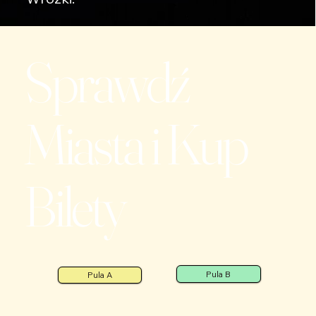
Sprawdź
Miasta i Kup
Bilety
Pula B
Pula A