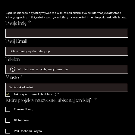
Bądź na bieżąco, aby otrzymywać raz w miesiącu ekskluzywne informacje o artystach i 
ich występach, zniżki, rabaty, wygrywać bilety na koncerty i inne niespodzianki dla fanów.
Twoje imię
*
Twój Email
Telefon
Miasto
*
Tak, zapisz mnie do fanklubu. :)
*
Które projekty muzyczne lubisz najbardziej?
*
Forever Young
10 Tenorów
Pod Dachami Paryża