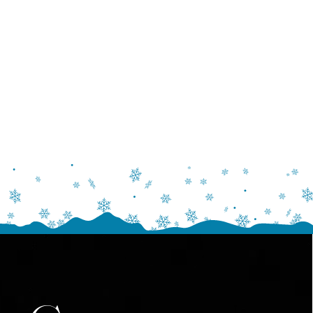
Nasza produkcja to gwarancja perfekcji wykonania,
mistrzowsko szytych kostiumów, ręcznie wykonanych
dekoracji i nastrojowej oprawy, która tworzy niezapomniane,
świąteczne przeżycie.
„Dziadek do Orzechów” to historia, która łączy pokolenia –
zobacz na żywo klasykę w jakości, która zachwyca
publiczność na wszystkich kontynentach. To nie tylko balet,
to światowe widowisko, które warto zobaczyć choć raz w
życiu.