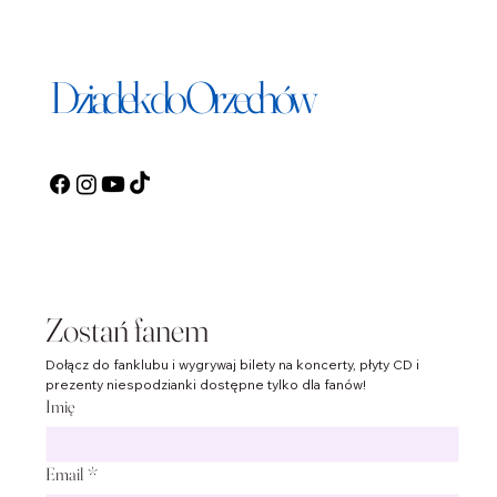
Dziadek do Orzechów
Dołącz do fanklubu „Dziadka do Orzechów” i bądź na
bieżąco z wyjątkowymi treściami oraz ekskluzywnymi
informacjami o koncertach!
Zostań fanem
Dołącz do fanklubu i wygrywaj bilety na koncerty, płyty CD i 
prezenty niespodzianki dostępne tylko dla fanów!
Imię
Email
*