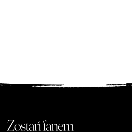
obowiązkowy
punkt programu,
który odwiedzamy
całą rodziną.
Mariusz z rodziną
Zostań fanem