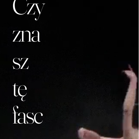
Czy
zna
sz
tę
fasc