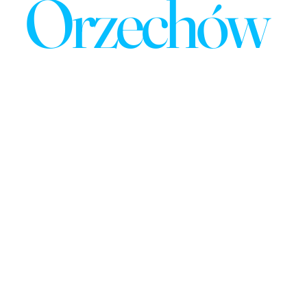
Orzechów
Międzynar
odowy
Balet