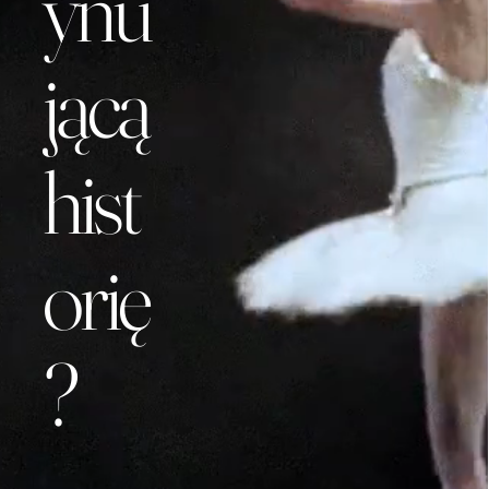
ynu
jącą
hist
orię
?