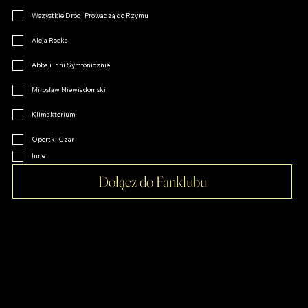
Wszystkie Drogi Prowadzą do Rzymu
Aleja Rocka
Abba i Inni Symfonicznie
Mirosław Niewiadomski
Klimakterium
Opertki Czar
Inne
Dołącz do Fanklubu