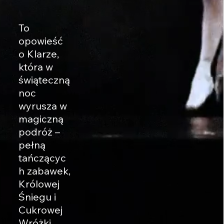
To
opowieść
o Klarze,
która w
świąteczną
noc
wyrusza w
magiczną
podróż –
pełną
tańczącyc
h zabawek,
Królowej
Śniegu i
Cukrowej
Wróżki.