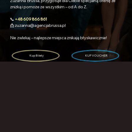
Zuzanna Brussa, przygotuje dla Ciebie specjalną ofertę ze
zniżką i pomoże ze wszystkim – od A do Z.
📞
+48 609 866 861
📩 zuzanna@agencjabrussa.pl
Nie zwlekaj – najlepsze miejsca znikają błyskawicznie!
Kup Bilety
KUP VOUCHER