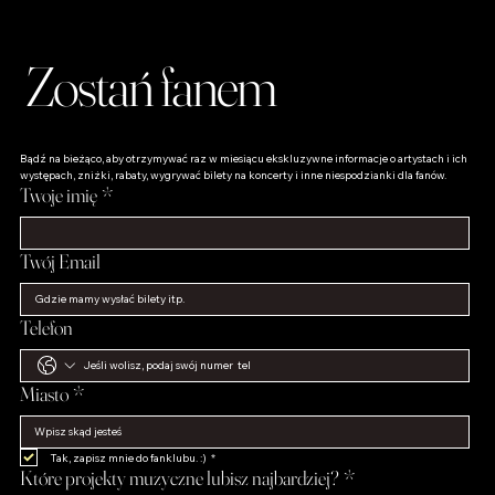
Zostań fanem
Bądź na bieżąco, aby otrzymywać raz w miesiącu ekskluzywne informacje o artystach i ich 
występach, zniżki, rabaty, wygrywać bilety na koncerty i inne niespodzianki dla fanów.
Twoje imię
*
Twój Email
Telefon
Miasto
*
Tak, zapisz mnie do fanklubu. :)
*
Które projekty muzyczne lubisz najbardziej?
*