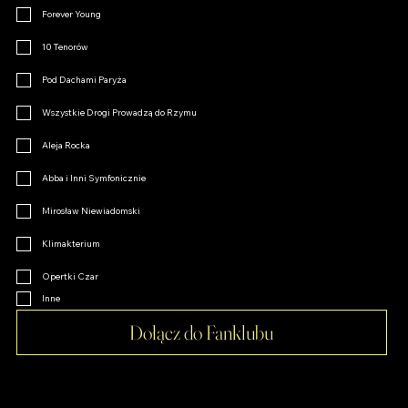
Forever Young
10 Tenorów
Pod Dachami Paryża
Wszystkie Drogi Prowadzą do Rzymu
Aleja Rocka
Abba i Inni Symfonicznie
Mirosław Niewiadomski
Klimakterium
Opertki Czar
Inne
Dołącz do Fanklubu