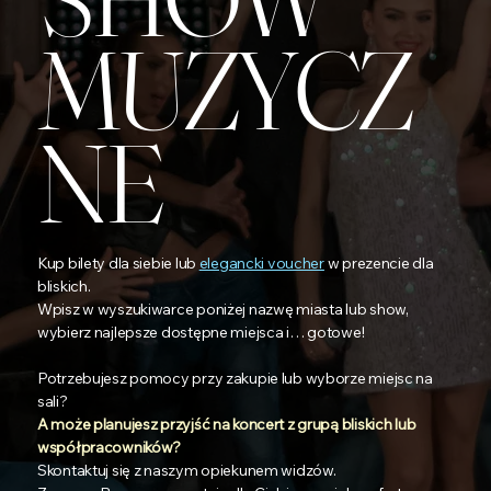
MUZYCZ
NE
Kup bilety dla siebie lub
elegancki voucher
w prezencie dla
bliskich.
Wpisz w wyszukiwarce poniżej nazwę miasta lub show,
wybierz najlepsze dostępne miejsca i… gotowe!
Potrzebujesz pomocy przy zakupie lub wyborze miejsc na
sali?
A może planujesz przyjść na koncert z grupą bliskich lub
współpracowników?
Skontaktuj się z naszym opiekunem widzów.