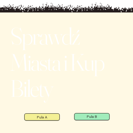
Sprawdź
Miasta i Kup
Bilety
Pula B
Pula A