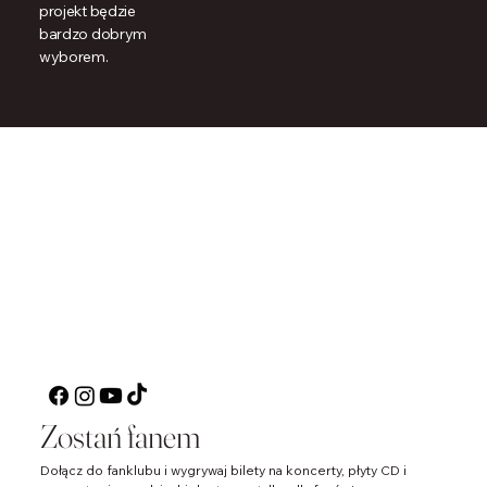
projekt będzie
bardzo dobrym
wyborem.
W Blasku
Operetki
Zostań fanem
Dołącz do fanklubu koncertów noworocznych, by
być bliżej muzycznych emocji, ekskluzywnych treści i
Dołącz do fanklubu i wygrywaj bilety na koncerty, płyty CD i 
wyjątkowych wydarzeń – zostań częścią naszej