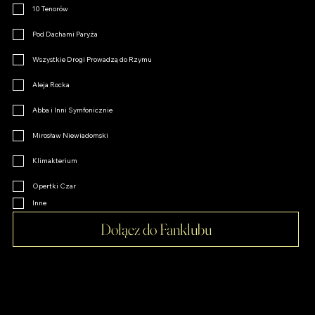
10 Tenorów
Pod Dachami Paryża
Wszystkie Drogi Prowadzą do Rzymu
Aleja Rocka
Abba i Inni Symfonicznie
Mirosław Niewiadomski
Klimakterium
Opertki Czar
Inne
Dołącz do Fanklubu