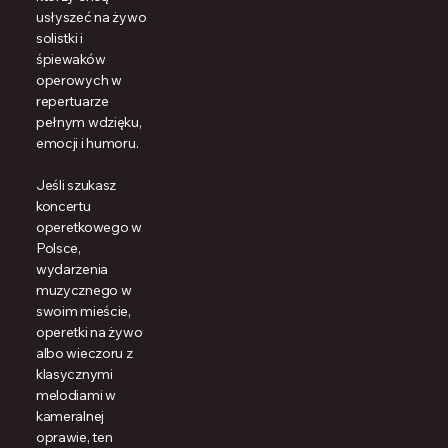
usłyszeć na żywo
solistki i
śpiewaków
operowych w
repertuarze
pełnym wdzięku,
emocji i humoru.
Jeśli szukasz
koncertu
operetkowego w
Polsce,
wydarzenia
muzycznego w
swoim mieście,
operetki na żywo
albo wieczoru z
klasycznymi
melodiami w
kameralnej
oprawie, ten