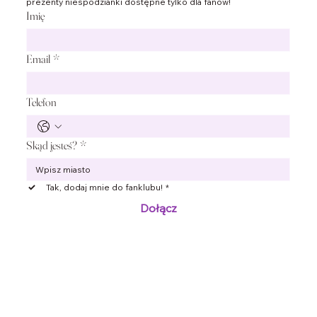
prezenty niespodzianki dostępne tylko dla fanów!
społeczności już dziś!
Imię
Email
*
Telefon
Skąd jesteś?
*
Tak, dodaj mnie do fanklubu!
*
Dołącz