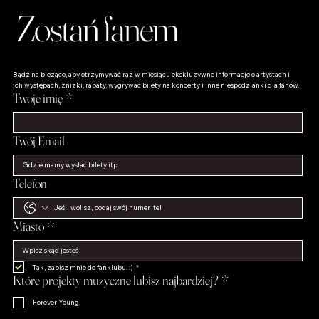
Zostań fanem
Bądź na bieżąco, aby otrzymywać raz w miesiącu ekskluzywne informacje o artystach i 
ich występach, zniżki, rabaty, wygrywać bilety na koncerty i inne niespodzianki dla fanów.
Twoje imię
*
Twój Email
Telefon
Miasto
*
Tak, zapisz mnie do fanklubu. :)
*
Które projekty muzyczne lubisz najbardziej?
*
Forever Young