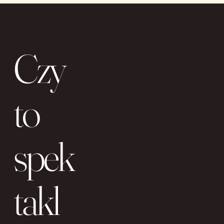
Czy
to
spek
takl