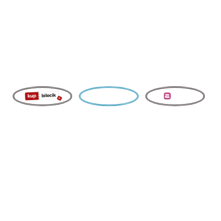
Operetki
Bilety Grupowe
„W blasku operetki” to koncert stworzony dla publiczności,
która kocha piękne melodie, sceniczną elegancję i muzykę
wykonywaną na żywo. W programie pojawiają się utwory
operetkowe, klasyczne i rozrywkowe w wykonaniu dwóch
solistek operowych i rozrywkowych oraz dwóch
śpiewaków operowych, tenorowych i rozrywkowych.
Ich głosom towarzyszy kameralny
akompaniament
skrzypiec, pianina i wiolonczeli,
dzięki czemu znane arie,