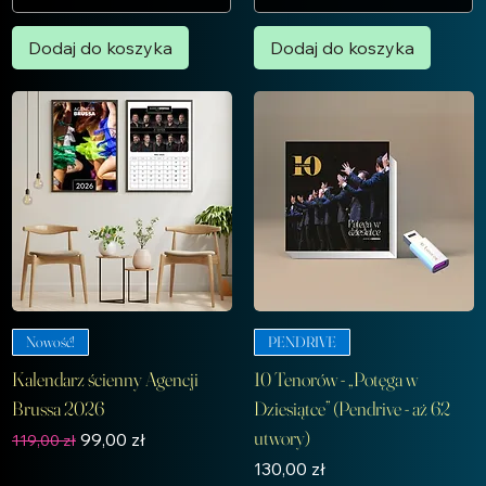
Dodaj do koszyka
Dodaj do koszyka
Nowość!
PENDRIVE
Kalendarz ścienny Agencji
10 Tenorów - „Potęga w
Brussa 2026
Dziesiątce” (Pendrive - aż 62
utwory)
Regularna cena
Cena rabatowa
99,00 zł
119,00 zł
Cena
130,00 zł