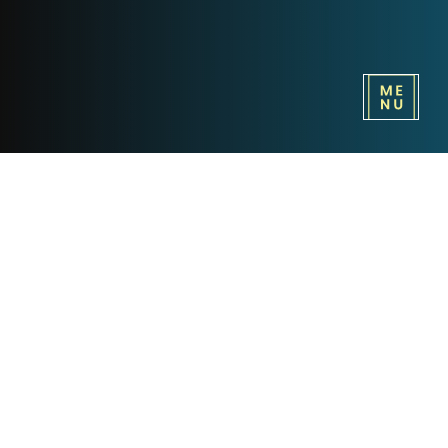
Zbieraj
unikatow