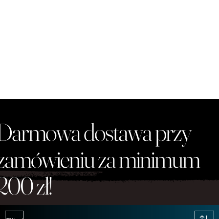
Darmowa dostawa przy
zamówieniu za minimum
200 zł!