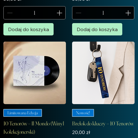
Dodaj do koszyka
Dodaj do koszyka
Limitowana Edycja
Nowość!
10 Tenorów – Il Mondo (Winyl
Brelok do kluczy – 10 Tenorów
Kolekcjonerski)
Cena
20,00 zł