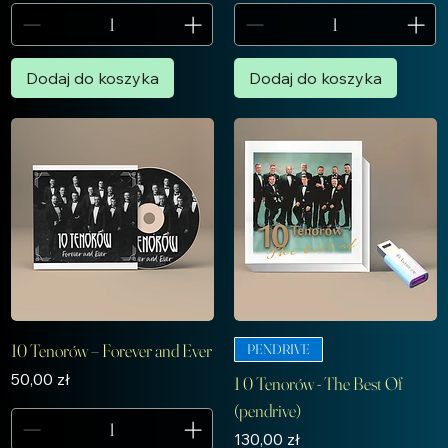
Dodaj do koszyka
Dodaj do koszyka
10 Tenorów – Forever and Ever
PENDRIVE
Cena
50,00 zł
1 0 Tenorów - The Best Of
(pendrive)
Cena
130,00 zł