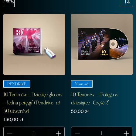
Filtruj
PENDRIVE
Nowość!
10 Tenorów - „Dziesięć głosów
10 Tenorów – „Potęga w
– Jedna potęga” (Pendrive - aż
dziesiątce - Część 2”
50 utworów)
Cena
50,00 zł
Cena
130,00 zł