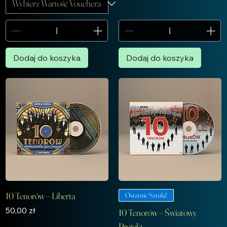
Dodaj do koszyka
Dodaj do koszyka
10 Tenorów – Liberta
Ostatnie Sztuki!
Cena
50,00 zł
10 Tenorów – Światowy
Projekt