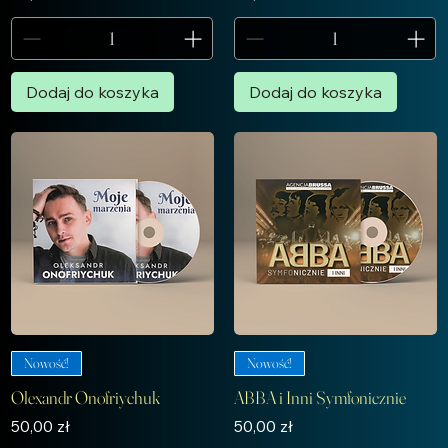
Dodaj do koszyka
Dodaj do koszyka
Nowość!
Nowość!
Olexandr Onofriychuk
ABBA i Inni Symfonicznie
Cena
Cena
50,00 zł
50,00 zł