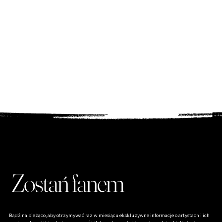
będą w Szczecinie
lub w Stargardzie
😊
Krystyna
Zostań fanem
Bądź na bieżąco, aby otrzymywać raz w miesiącu ekskluzywne informacje o artystach i ich 