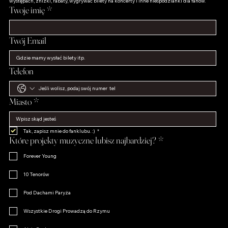
występach, zniżki, rabaty, wygrywać bilety na koncerty i inne niespodzianki dla fanów.
Twoje imię
*
Twój Email
Telefon
Miasto
*
Tak, zapisz mnie do fanklubu. :)
*
Które projekty muzyczne lubisz najbardziej?
*
Forever Young
10 Tenorów
Pod Dachami Paryża
Wszystkie Drogi Prowadzą do Rzymu