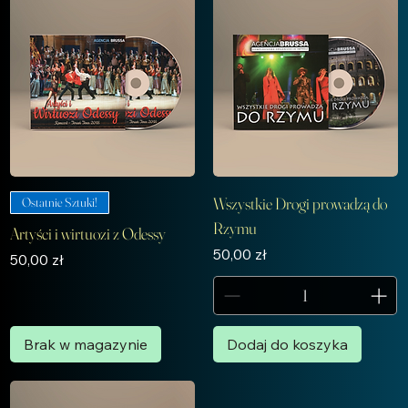
Wszystkie Drogi prowadzą do
Ostatnie Sztuki!
Rzymu
Artyści i wirtuozi z Odessy
Cena
50,00 zł
Cena
50,00 zł
Brak w magazynie
Dodaj do koszyka