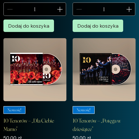
Dodaj do koszyka
Dodaj do koszyka
Nowość!
Nowość!
10 Tenorów – „Dla Ciebie
10 Tenorów – „Potęga w
Mamo”
dziesiątce”
Cena
Cena
50,00 zł
50,00 zł