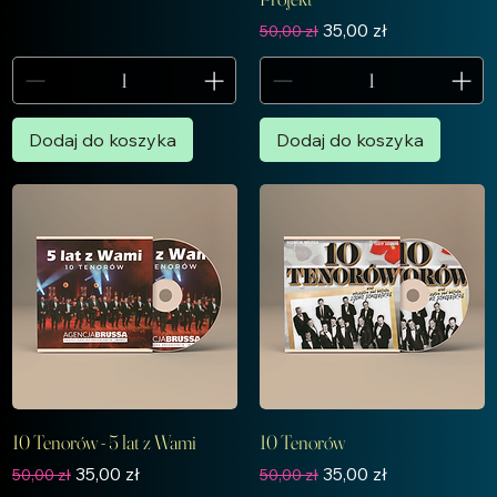
Regularna cena
Cena rabatowa
35,00 zł
50,00 zł
Dodaj do koszyka
Dodaj do koszyka
10 Tenorów - 5 lat z Wami
10 Tenorów
Regularna cena
Cena rabatowa
Regularna cena
Cena rabatowa
35,00 zł
35,00 zł
50,00 zł
50,00 zł