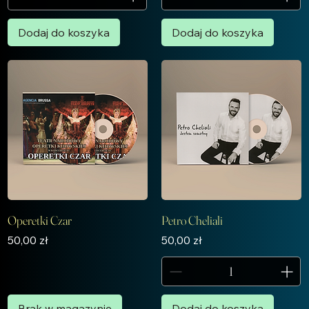
Dodaj do koszyka
Dodaj do koszyka
Operetki Czar
Petro Cheliali
Cena
Cena
50,00 zł
50,00 zł
Brak w magazynie
Dodaj do koszyka