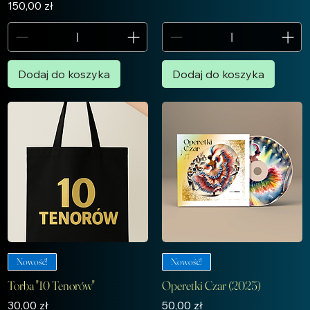
Cena
150,00 zł
Dodaj do koszyka
Dodaj do koszyka
Nowość!
Nowość!
Torba "10 Tenorów"
Operetki Czar (2025)
Cena
Cena
30,00 zł
50,00 zł