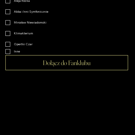
Aleja Rocka
Abba i Inni Symfonicznie
Mirosław Niewiadomski
Klimakterium
Opertki Czar
Inne
Dołącz do Fanklubu