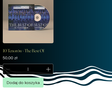
10 Tenorów - The Best Of
Cena
50,00 zł
Dodaj do koszyka