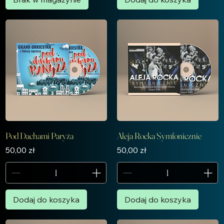
Pod Dachami Paryża
Aleja Rocka Symfonicznie
Cena
Cena
50,00 zł
50,00 zł
Dodaj do koszyka
Dodaj do koszyka