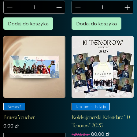
Dodaj do koszyka
Dodaj do koszyka
Nowość!
Limitowana Edycja
Brussa Voucher
Kolekcjonerski Kalendarz "10
Tenorów" 2025
Cena
0,00 zł
Regularna cena
Cena rabatowa
80,00 zł
120,00 zł