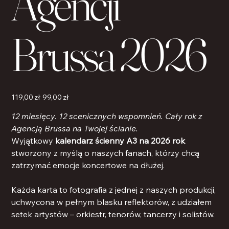
Agencji
Brussa 2026
Pierwotna
Cena
119,00 zł
99,00 zł
cena
po
rabacie
12 miesięcy. 12 scenicznych wspomnień. Cały rok z
Agencją Brussa na Twojej ścianie.
Wyjątkowy
kalendarz ścienny A3 na 2026 rok
stworzony z myślą o naszych fanach, którzy chcą
zatrzymać emocje koncertowe na dłużej.
Każda karta to fotografia z jednej z naszych produkcji,
uchwycona w pełnym blasku reflektorów, z udziałem
setek artystów – orkiestr, tenorów, tancerzy i solistów.