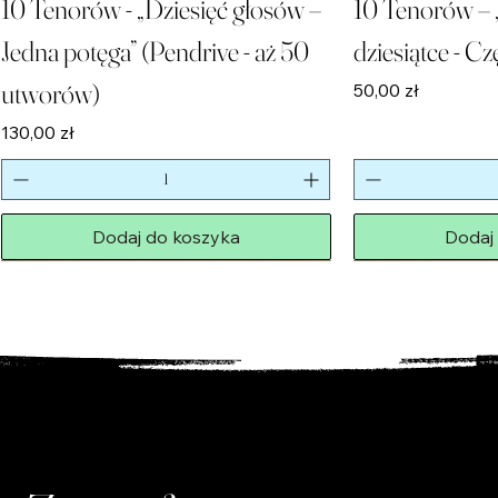
10 Tenorów - „Dziesięć głosów –
10 Tenorów – 
Jedna potęga” (Pendrive - aż 50
dziesiątce - Cz
utworów)
Cena
50,00 zł
Cena
130,00 zł
Dodaj do koszyka
Dodaj
Nowość!
Nowość!
Limitowana Edycja
Nowość!
Nowość!
Nowość!
PENDRIVE
Ostatnie Sztuki!
PENDRIVE
Nowość!
Nowość!
Nowość!
Nowość!
Limitowana Edycja
Ostatnie Sztuki!
PENDRIVE