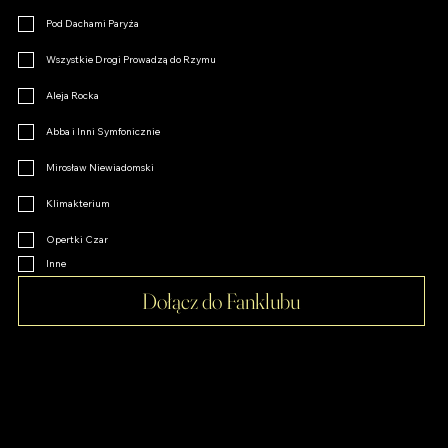
Pod Dachami Paryża
Wszystkie Drogi Prowadzą do Rzymu
Aleja Rocka
Abba i Inni Symfonicznie
Mirosław Niewiadomski
Klimakterium
Opertki Czar
Inne
Dołącz do Fanklubu