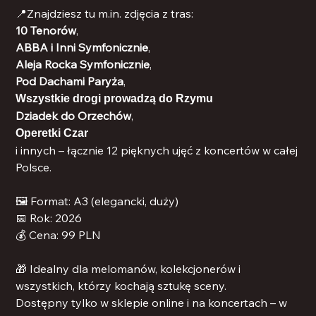
📍Znajdziesz tu m.in. zdjęcia z tras:
10 Tenorów
,
ABBA i Inni Symfonicznie
,
Aleja Rocka Symfonicznie
,
Pod Dachami Paryża
,
Wszystkie drogi prowadzą do Rzymu
Dziadek do Orzechów
,
Operetki Czar
i innych – łącznie 12 pięknych ujęć z koncertów w całej
Polsce.
🖼 Format: A3 (elegancki, duży)
📅 Rok: 2026
💰 Cena: 99 PLN
🎁 Idealny dla melomanów, kolekcjonerów i
wszystkich, którzy kochają sztukę sceny.
Dostępny tylko w sklepie online i na koncertach – w