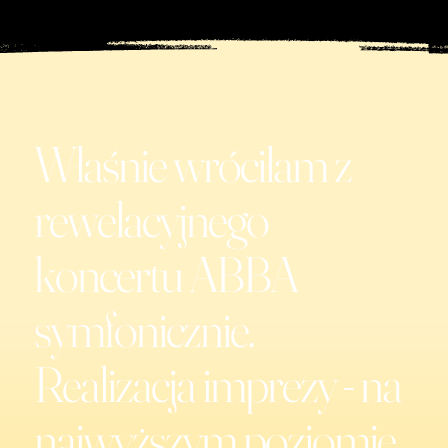
Właśnie wróciłam z
rewelacyjnego
koncertu ABBA
symfonicznie.
Realizacja imprezy - na
najwyższym poziomie.