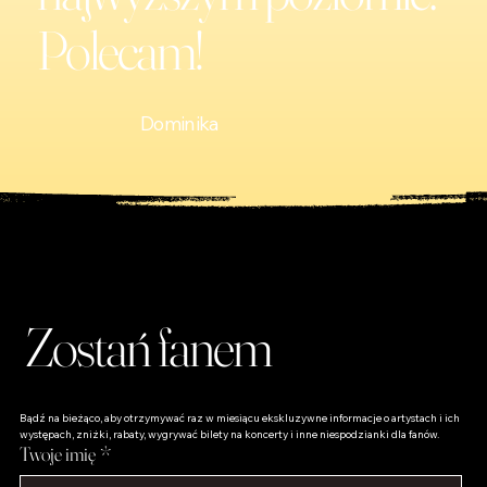
Polecam!
Dominika
Zostań fanem
Bądź na bieżąco, aby otrzymywać raz w miesiącu ekskluzywne informacje o artystach i ich 
występach, zniżki, rabaty, wygrywać bilety na koncerty i inne niespodzianki dla fanów.
Twoje imię
*