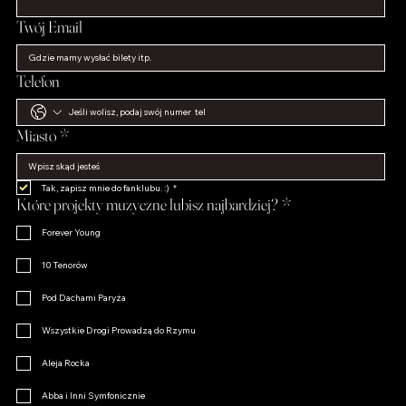
Twój Email
Telefon
Miasto
*
Tak, zapisz mnie do fanklubu. :)
*
Które projekty muzyczne lubisz najbardziej?
*
Forever Young
10 Tenorów
Pod Dachami Paryża
Wszystkie Drogi Prowadzą do Rzymu
Aleja Rocka
Abba i Inni Symfonicznie