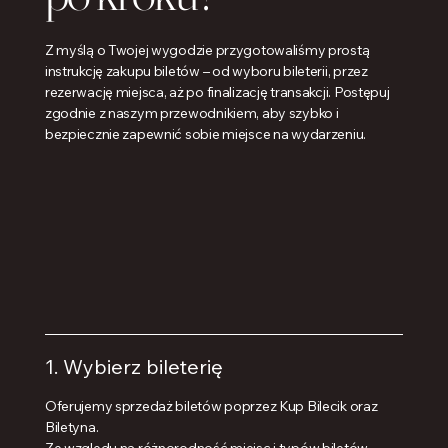
Z myślą o Twojej wygodzie przygotowaliśmy prostą
instrukcję zakupu biletów – od wyboru bileterii, przez
rezerwację miejsca, aż po finalizację transakcji. Postępuj
zgodnie z naszym przewodnikiem, aby szybko i
bezpiecznie zapewnić sobie miejsce na wydarzeniu.
1. Wybierz bileterię
Oferujemy sprzedaż biletów poprzez Kup Bilecik oraz
Biletyna.
Ze względu na różnorodność miejsc i typów biletów,