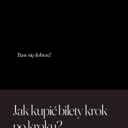
Baw się dobrze!
Jak kupić bilety krok
po kroku?