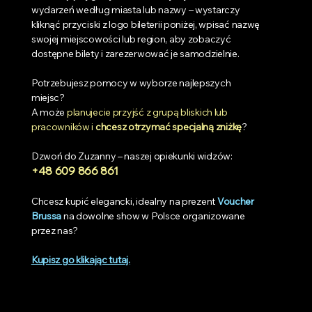
wydarzeń według miasta lub nazwy – wystarczy
kliknąć przyciski z logo bileterii poniżej, wpisać nazwę
swojej miejscowości lub region, aby zobaczyć
dostępne bilety i zarezerwować je samodzielnie.
Potrzebujesz pomocy w wyborze najlepszych
miejsc?
A może
planujecie przyjść z grupą bliskich lub
pracowników i
chcesz otrzymać specjalną zniżkę
?
Dzwoń do Zuzanny – naszej opiekunki widzów:
+48 609 866 861
Chcesz kupić elegancki, idealny na prezent
Voucher
Brussa
na dowolne show w Polsce organizowane
przez nas?
Kupisz go klikając tutaj.