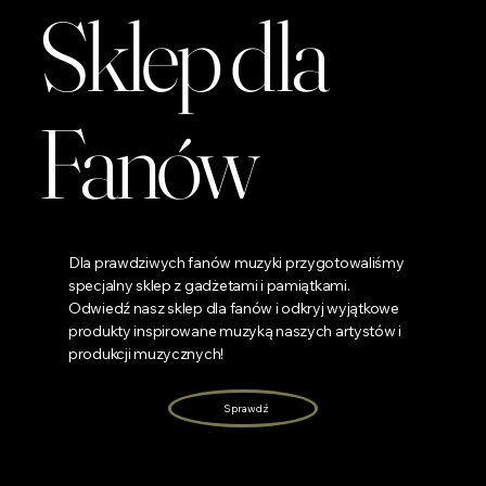
Sklep dla
zapoznanie się z regulaminem przed zakupem. W razie
wszelkich problemów bądź niedogodności, prosimy o kontakt
bezpośredni z nami na: email: info@agencjabrussa.pl Kom: (+48)
665 277 377 Biuro: 61 424 28 24
Fanów
Dla prawdziwych fanów muzyki przygotowaliśmy
specjalny sklep z gadżetami i pamiątkami.
Odwiedź nasz sklep dla fanów i odkryj wyjątkowe
produkty inspirowane muzyką naszych artystów i
produkcji muzycznych!
Sprawdź