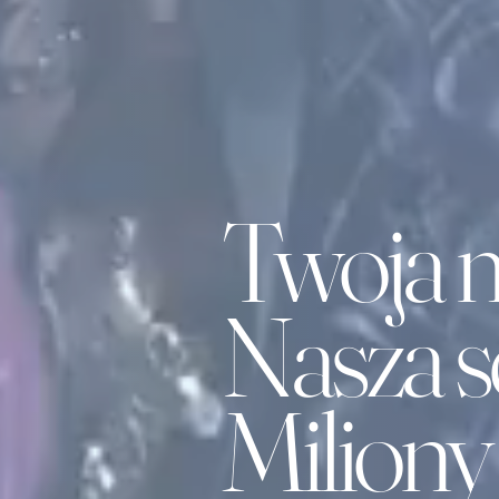
Twoja 
Nasza s
Miliony