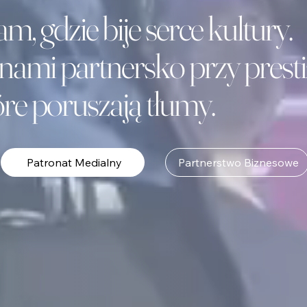
m, gdzie bije serce kultury.
nami partnersko przy pres
óre poruszają tłumy.
Patronat Medialny
Partnerstwo Biznesowe