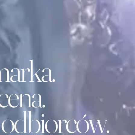
marka.
cena.
 odbiorców.