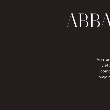
ABBA
Vive u
y el
compa
viaje