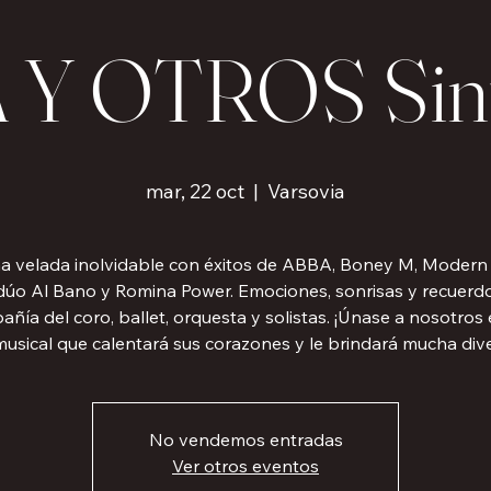
 Y OTROS Sinf
mar, 22 oct
  |  
Varsovia
na velada inolvidable con éxitos de ABBA, Boney M, Modern 
 dúo Al Bano y Romina Power. Emociones, sonrisas y recuerd
ñía del coro, ballet, orquesta y solistas. ¡Únase a nosotros
 musical que calentará sus corazones y le brindará mucha dive
No vendemos entradas
Ver otros eventos