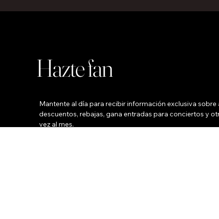
Hazte fan
Mantente al día para recibir información exclusiva sobre a
descuentos, rebajas, gana entradas para conciertos y otr
vez al mes.
Su nombre
*
Su correo electrónico
Teléfono