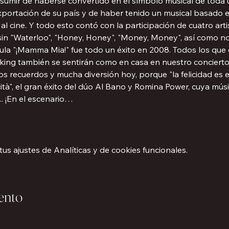
mir de haberse convertido en el símbolo musical de toda u
xportación de su país y de haber tenido un musical basado e
 cine. Y todo esto contó con la participación de cuatro art
in "Waterloo", "Honey, Honey", "Money, Money", así como 
cula "¡Mamma Mia!" fue todo un éxito en 2008. Todos los que 
ing también se sentirán como en casa en nuestro concierto
os recuerdos y mucha diversión hoy, porque "la felicidad es e
cità", el gran éxito del dúo Al Bano y Romina Power, cuya mú
.. ¡En el escenario…
s ajustes de Analíticas y de cookies funcionales.
ento