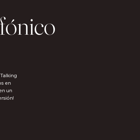
ónico
Talking
os en
 en un
rsión!