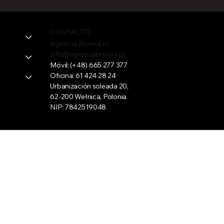
CONTACTO
Agencia Brussa sc
info@agencjabrussa.pl
Móvil:
(+48) 665 277 377
Oficina:
61 424 28 24
Urbanización soleada 20,
62-200 Wełnica, Polonia
NIP: 7842519048