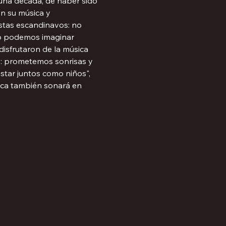
na década, de haber sido 
n su música y 
istas escandinavos: no 
no podemos imaginar 
disfrutaron de la música 
: prometemos sonrisas y 
star juntos como niños", 
sica también sonará en 