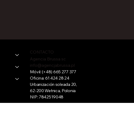
CONTACTO
Agencia Brussa sc
info@agencjabrussa.pl
Móvil:
(+48) 665 277 377
Oficina:
61 424 28 24
Urbanización soleada 20,
62-200 Wełnica, Polonia
NIP: 7842519048