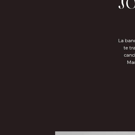
La band
te tr
canc
Mar