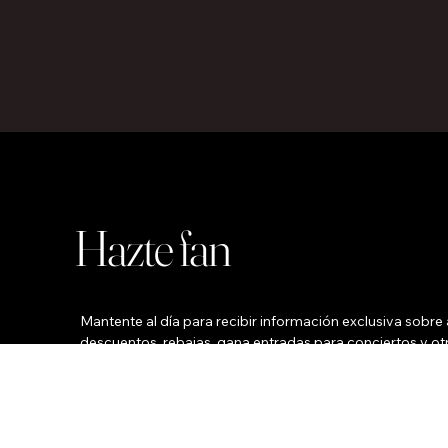
Hazte fan
Mantente al día para recibir información exclusiva sobre a
descuentos, rebajas, gana entradas para conciertos y otr
vez al mes.
Su nombre
*
Su correo electrónico