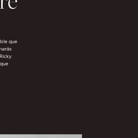
able que
charás
Ricky
 que