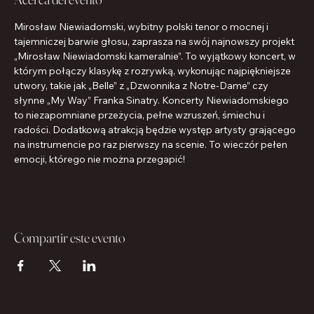
Mirosław Niewiadomski, wybitny polski tenor o mocnej i 
tajemniczej barwie głosu, zaprasza na swój najnowszy projekt 
„Mirosław Niewiadomski kameralnie”. To wyjątkowy koncert, w 
którym połączy klasykę z rozrywką, wykonując najpiękniejsze 
utwory, takie jak „Belle” z „Dzwonnika z Notre-Dame” czy 
słynne „My Way” Franka Sinatry. Koncerty Niewiadomskiego 
to niezapomniane przeżycia, pełne wzruszeń, śmiechu i 
radości. Dodatkową atrakcją będzie występ artysty grającego 
na instrumencie po raz pierwszy na scenie. To wieczór pełen 
emocji, którego nie można przegapić!
Compartir este evento