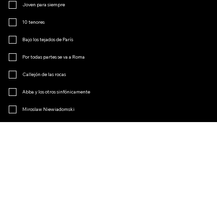
Joven para siempre
10 tenores
Bajo los tejados de París
Por todas partes se va a Roma
Callejón de las rocas
Abba y los otros sinfónicamente
Miroslaw Niewiadomski
Menopausia
El encanto de la opereta
Otro
Únete al club de fans