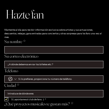
Hazte fan
Mantente al día para recibir información exclusiva sobre artistas y sus actuaciones, 
descuentos, rebajas, gana entradas para conciertos y otras sorpresas para los fans una vez al 
mes.
Su nombre
*
Su correo electrónico
Teléfono
Ciudad
*
Sí, apúntame al club de fans. :)
*
¿Qué proyectos musicales te gustan más?
*