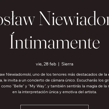
osław Niewiado
Íntimamente
vie, 28 feb
  |  
Sierra
aw Niewiadomski, uno de los tenores más destacados de la
a, le invita a un concierto de cámara único. Escucharás los g
, como "Belle" y "My Way", y también sentirás la magia de la
en la interpretación única y emotiva del artista.