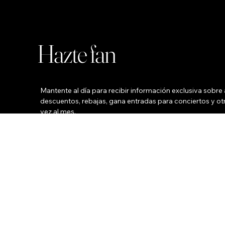
Hazte fan
Mantente al día para recibir información exclusiva sobre a
descuentos, rebajas, gana entradas para conciertos y otr
vez al mes.
Su nombre
*
Su correo electrónico
Teléfono
Ciudad
*