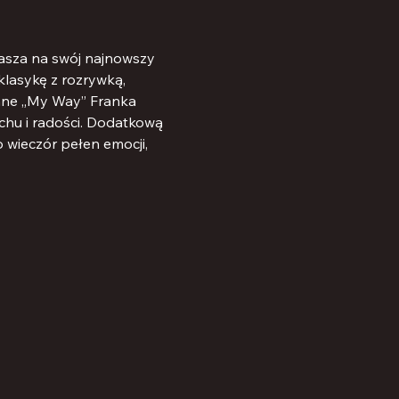
rasza na swój najnowszy 
lasykę z rozrywką, 
ynne „My Way” Franka 
hu i radości. Dodatkową 
 wieczór pełen emocji, 