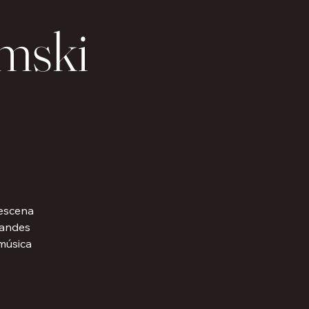
mski
 escena
randes
 música