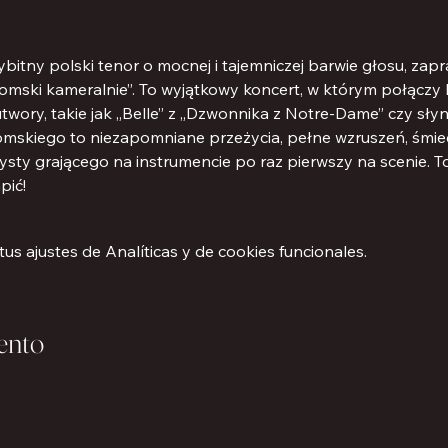
bitny polski tenor o mocnej i tajemniczej barwie głosu, zap
omski kameralnie”. To wyjątkowy koncert, w którym połączy k
utwory, takie jak „Belle” z „Dzwonnika z Notre-Dame” czy sł
omskiego to niezapomniane przeżycia, pełne wzruszeń, śmiec
ysty grającego na instrumencie po raz pierwszy na scenie. To
pić!
s ajustes de Analíticas y de cookies funcionales.
ento