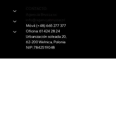
CONTACTO
Agencia Brussa sc
info@agencjabrussa.pl
Móvil:
(+48) 665 277 377
Oficina:
61 424 28 24
Urbanización soleada 20,
62-200 Wełnica, Polonia
NIP: 7842519048