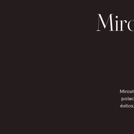
Mir
Mirosł
polac
éxitos