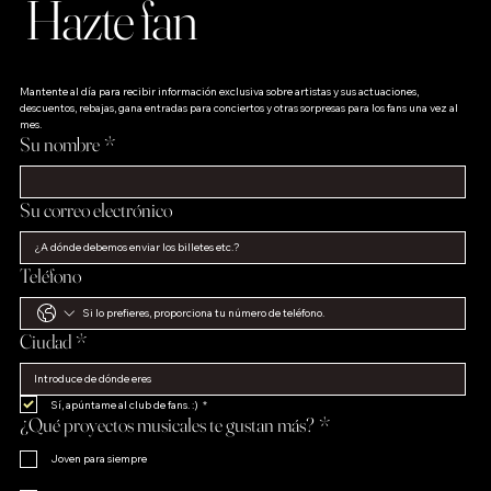
Hazte fan
Mantente al día para recibir información exclusiva sobre artistas y sus actuaciones, 
descuentos, rebajas, gana entradas para conciertos y otras sorpresas para los fans una vez al 
mes.
Su nombre
*
Su correo electrónico
Teléfono
Ciudad
*
Sí, apúntame al club de fans. :)
*
¿Qué proyectos musicales te gustan más?
*
Joven para siempre