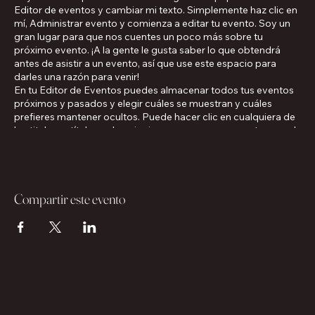
Editor de eventos y cambiar mi texto. Simplemente haz clic en
mí, Administrar evento y comienza a editar tu evento. Soy un
gran lugar para que nos cuentes un poco más sobre tu
próximo evento. ¡A la gente le gusta saber lo que obtendrá
antes de asistir a un evento, así que use este espacio para
darles una razón para venir!
En tu Editor de Eventos puedes almacenar todos tus eventos
próximos y pasados y elegir cuáles se muestran y cuáles
prefieres mantener ocultos. Puede hacer clic en cualquiera de
los titulares, títulos y descripciones que ya se encuentran en el
Editor de eventos y reemplazarlos con su propio contenido. Al
hacer clic en Agregar podrá crear títulos y descripciones de
eventos que puede adjuntar a cualquier título de evento. Para
agregar su propio título de evento, haga clic en Agregar título.
Compartir este evento
Y cuando hayas terminado, haz clic en Guardar y tu trabajo se
guardará en tu Editor de eventos. Puedes elegir qué eventos
aparecen en tu página.