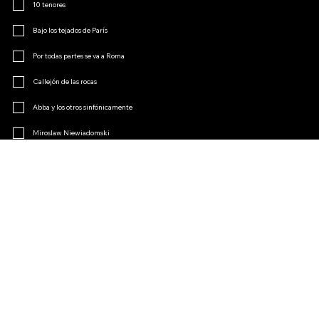
10 tenores
Bajo los tejados de París
Por todas partes se va a Roma
Callejón de las rocas
Abba y los otros sinfónicamente
Miroslaw Niewiadomski
Menopausia
El encanto de la opereta
Otro
Únete al club de fans