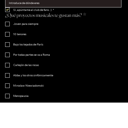
Sí, apúntame al club de fans. :)
*
¿Qué proyectos musicales te gustan más?
*
Joven para siempre
10 tenores
Bajo los tejados de París
Por todas partes se va a Roma
Callejón de las rocas
Abba y los otros sinfónicamente
Miroslaw Niewiadomski
Menopausia
El encanto de la opereta
Otro
Únete al club de fans