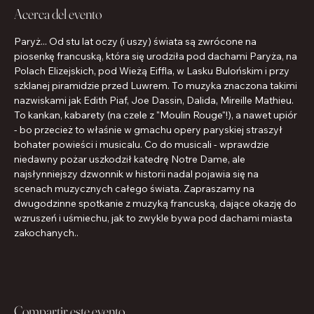
Acerca del evento
Paryż... Od stu lat oczy (i uszy) świata są zwrócone na 
piosenkę francuską, która się urodziła pod dachami Paryża, na 
Polach Elizejskich, pod Wieżą Eiffla, w Lasku Bulońskim i przy 
szklanej piramidzie przed Luwrem. To muzyka znaczona takimi 
nazwiskami jak Edith Piaf, Joe Dassin, Dalida, Mireille Mathieu. 
To kankan, kabarety (na czele z "Moulin Rouge"!), a nawet upiór 
- bo przecież to właśnie w gmachu opery paryskiej straszył 
bohater powieści i musicalu. Co do musicali - wprawdzie 
niedawny pożar uszkodził katedrę Notre Dame, ale 
najsłynniejszy dzwonnik w historii nadal pojawia się na 
scenach muzycznych całego świata. Zapraszamy na 
dwugodzinne spotkanie z muzyką francuską, dające okazję do 
wzruszeń i uśmiechu, jak to zwykle bywa pod dachami miasta 
zakochanych..
Compartir este evento