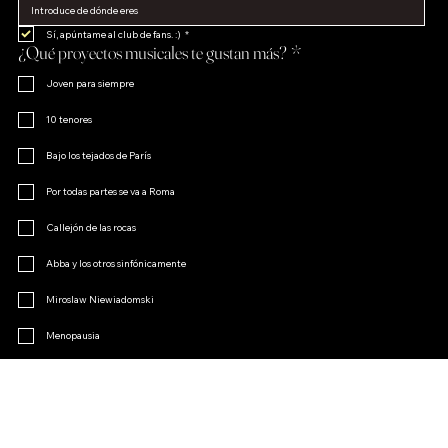
Sí, apúntame al club de fans. :)
*
¿Qué proyectos musicales te gustan más?
*
Joven para siempre
10 tenores
Bajo los tejados de París
Por todas partes se va a Roma
Callejón de las rocas
Abba y los otros sinfónicamente
Miroslaw Niewiadomski
Menopausia
El encanto de la opereta
Otro
Únete al club de fans