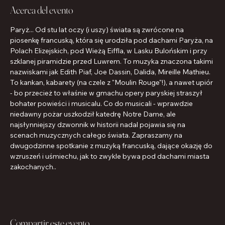
Acerca del evento
Paryż... Od stu lat oczy (i uszy) świata są zwrócone na 
piosenkę francuską, która się urodziła pod dachami Paryża, na 
Polach Elizejskich, pod Wieżą Eiffla, w Lasku Bulońskim i przy 
szklanej piramidzie przed Luwrem. To muzyka znaczona takimi 
nazwiskami jak Edith Piaf, Joe Dassin, Dalida, Mireille Mathieu. 
To kankan, kabarety (na czele z "Moulin Rouge"!), a nawet upiór 
- bo przecież to właśnie w gmachu opery paryskiej straszył 
bohater powieści i musicalu. Co do musicali - wprawdzie 
niedawny pożar uszkodził katedrę Notre Dame, ale 
najsłynniejszy dzwonnik w historii nadal pojawia się na 
scenach muzycznych całego świata. Zapraszamy na 
dwugodzinne spotkanie z muzyką francuską, dające okazję do 
wzruszeń i uśmiechu, jak to zwykle bywa pod dachami miasta 
zakochanych..
Compartir este evento