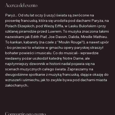
Acerca del evento
Paryż... Od stu lat oczy (i uszy) świata są zwrócone na 
piosenkę francuską, która się urodziła pod dachami Paryża, na 
Polach Elizejskich, pod Wieżą Eiffla, w Lasku Bulońskim i przy 
szklanej piramidzie przed Luwrem. To muzyka znaczona takimi 
nazwiskami jak Edith Piaf, Joe Dassin, Dalida, Mireille Mathieu. 
To kankan, kabarety (na czele z "Moulin Rouge"!), a nawet upiór 
- bo przecież to właśnie w gmachu opery paryskiej straszył 
bohater powieści i musicalu. Co do musicali - wprawdzie 
niedawny pożar uszkodził katedrę Notre Dame, ale 
najsłynniejszy dzwonnik w historii nadal pojawia się na 
scenach muzycznych całego świata. Zapraszamy na 
dwugodzinne spotkanie z muzyką francuską, dające okazję do 
wzruszeń i uśmiechu, jak to zwykle bywa pod dachami miasta 
zakochanych..
Compartir este evento