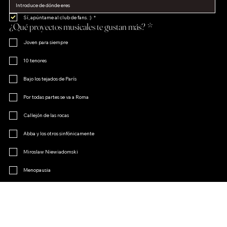
Sí, apúntame al club de fans. :)
*
¿Qué proyectos musicales te gustan más?
*
Joven para siempre
10 tenores
Bajo los tejados de París
Por todas partes se va a Roma
Callejón de las rocas
Abba y los otros sinfónicamente
Miroslaw Niewiadomski
Menopausia
El encanto de la opereta
Otro
Únete al club de fans