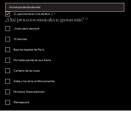
Sí, apúntame al club de fans. :)
*
¿Qué proyectos musicales te gustan más?
*
Joven para siempre
10 tenores
Bajo los tejados de París
Por todas partes se va a Roma
Callejón de las rocas
Abba y los otros sinfónicamente
Miroslaw Niewiadomski
Menopausia
El encanto de la opereta
Otro
Únete al club de fans