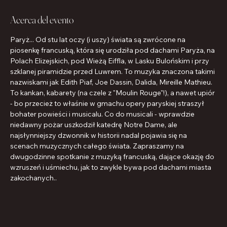
Acerca del evento
Paryż... Od stu lat oczy (i uszy) świata są zwrócone na 
piosenkę francuską, która się urodziła pod dachami Paryża, na 
Polach Elizejskich, pod Wieżą Eiffla, w Lasku Bulońskim i przy 
szklanej piramidzie przed Luwrem. To muzyka znaczona takimi 
nazwiskami jak Edith Piaf, Joe Dassin, Dalida, Mireille Mathieu. 
To kankan, kabarety (na czele z "Moulin Rouge"!), a nawet upiór 
- bo przecież to właśnie w gmachu opery paryskiej straszył 
bohater powieści i musicalu. Co do musicali - wprawdzie 
niedawny pożar uszkodził katedrę Notre Dame, ale 
najsłynniejszy dzwonnik w historii nadal pojawia się na 
scenach muzycznych całego świata. Zapraszamy na 
dwugodzinne spotkanie z muzyką francuską, dające okazję do 
wzruszeń i uśmiechu, jak to zwykle bywa pod dachami miasta 
zakochanych..