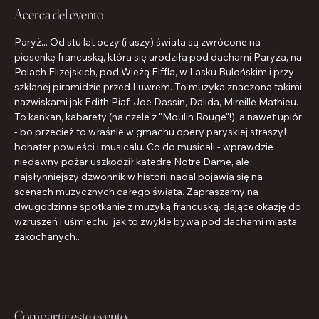
Acerca del evento
Paryż... Od stu lat oczy (i uszy) świata są zwrócone na 
piosenkę francuską, która się urodziła pod dachami Paryża, na 
Polach Elizejskich, pod Wieżą Eiffla, w Lasku Bulońskim i przy 
szklanej piramidzie przed Luwrem. To muzyka znaczona takimi 
nazwiskami jak Edith Piaf, Joe Dassin, Dalida, Mireille Mathieu. 
To kankan, kabarety (na czele z "Moulin Rouge"!), a nawet upiór 
- bo przecież to właśnie w gmachu opery paryskiej straszył 
bohater powieści i musicalu. Co do musicali - wprawdzie 
niedawny pożar uszkodził katedrę Notre Dame, ale 
najsłynniejszy dzwonnik w historii nadal pojawia się na 
scenach muzycznych całego świata. Zapraszamy na 
dwugodzinne spotkanie z muzyką francuską, dające okazję do 
wzruszeń i uśmiechu, jak to zwykle bywa pod dachami miasta 
zakochanych..
Compartir este evento