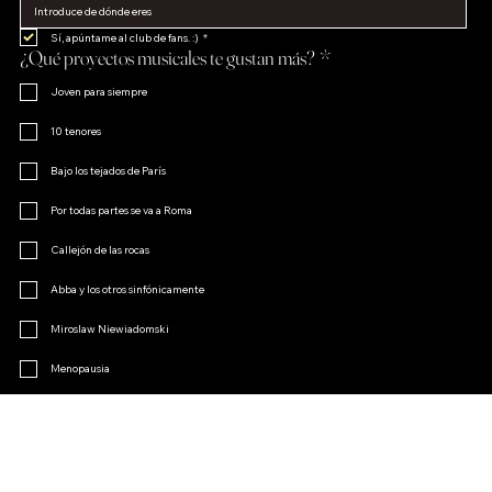
Sí, apúntame al club de fans. :)
*
¿Qué proyectos musicales te gustan más?
*
Joven para siempre
10 tenores
Bajo los tejados de París
Por todas partes se va a Roma
Callejón de las rocas
Abba y los otros sinfónicamente
Miroslaw Niewiadomski
Menopausia
El encanto de la opereta
Otro
Únete al club de fans