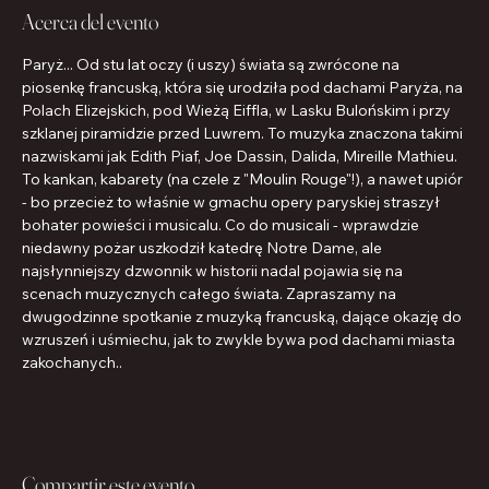
Acerca del evento
Paryż... Od stu lat oczy (i uszy) świata są zwrócone na 
piosenkę francuską, która się urodziła pod dachami Paryża, na 
Polach Elizejskich, pod Wieżą Eiffla, w Lasku Bulońskim i przy 
szklanej piramidzie przed Luwrem. To muzyka znaczona takimi 
nazwiskami jak Edith Piaf, Joe Dassin, Dalida, Mireille Mathieu. 
To kankan, kabarety (na czele z "Moulin Rouge"!), a nawet upiór 
- bo przecież to właśnie w gmachu opery paryskiej straszył 
bohater powieści i musicalu. Co do musicali - wprawdzie 
niedawny pożar uszkodził katedrę Notre Dame, ale 
najsłynniejszy dzwonnik w historii nadal pojawia się na 
scenach muzycznych całego świata. Zapraszamy na 
dwugodzinne spotkanie z muzyką francuską, dające okazję do 
wzruszeń i uśmiechu, jak to zwykle bywa pod dachami miasta 
zakochanych..
Compartir este evento