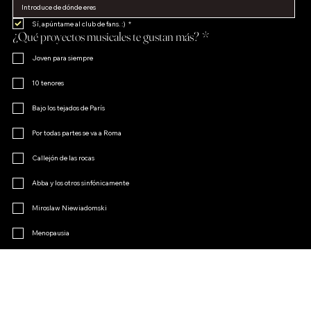
Sí, apúntame al club de fans. :)
*
¿Qué proyectos musicales te gustan más?
*
Joven para siempre
10 tenores
Bajo los tejados de París
Por todas partes se va a Roma
Callejón de las rocas
Abba y los otros sinfónicamente
Miroslaw Niewiadomski
Menopausia
El encanto de la opereta
Otro
Únete al club de fans