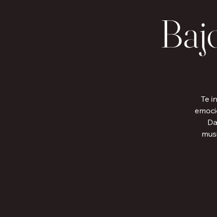
Bajo
Te i
emoció
Da
musi