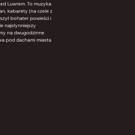
przed Luwrem. To muzyka 
an, kabarety (na czele z 
szył bohater powieści i 
e najsłynniejszy 
zamy na dwugodzinne 
ywa pod dachami miasta 