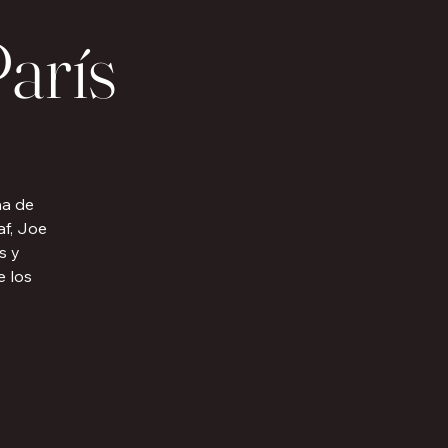
París
na de
af, Joe
s y
e los