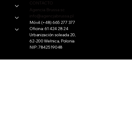
CONTACTO
Agencia Brussa sc
info@agencjabrussa.pl
Móvil:
(+48) 665 277 377
Oficina:
61 424 28 24
Urbanización soleada 20,
62-200 Wełnica, Polonia
NIP: 7842519048