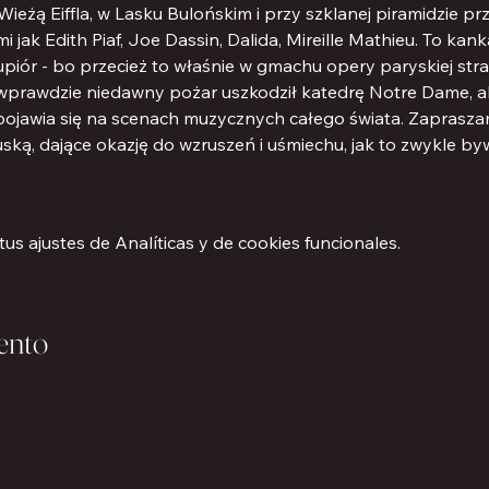
 Wieżą Eiffla, w Lasku Bulońskim i przy szklanej piramidzie 
jak Edith Piaf, Joe Dassin, Dalida, Mireille Mathieu. To kank
upiór - bo przecież to właśnie w gmachu opery paryskiej stra
- wprawdzie niedawny pożar uszkodził katedrę Notre Dame, al
 pojawia się na scenach muzycznych całego świata. Zapras
ską, dające okazję do wzruszeń i uśmiechu, jak to zwykle b
s ajustes de Analíticas y de cookies funcionales.
ento