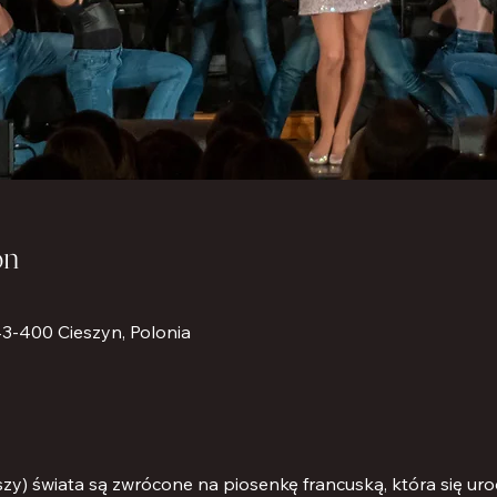
ón
 43-400 Cieszyn, Polonia
i uszy) świata są zwrócone na piosenkę francuską, która się ur