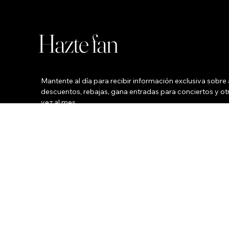
Hazte fan
Mantente al día para recibir información exclusiva sobre a
descuentos, rebajas, gana entradas para conciertos y otr
vez al mes.
Su nombre
*
Su correo electrónico
Teléfono
Ciudad
*