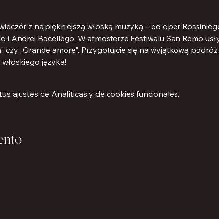
eczór z najpiękniejszą włoską muzyką – od oper Rossiniego 
 i Andrei Bocellego. W atmosferze Festiwalu San Remo usłysz
à" czy „Grande amore". Przygotujcie się na wyjątkową podróż 
i włoskiego języka!
s ajustes de Analíticas y de cookies funcionales.
ento