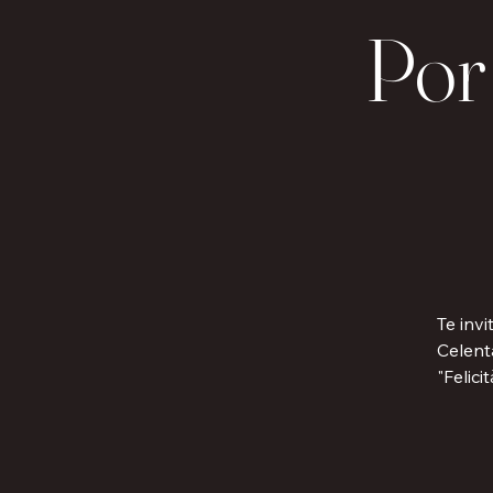
Por 
Te inv
Celent
"Felic