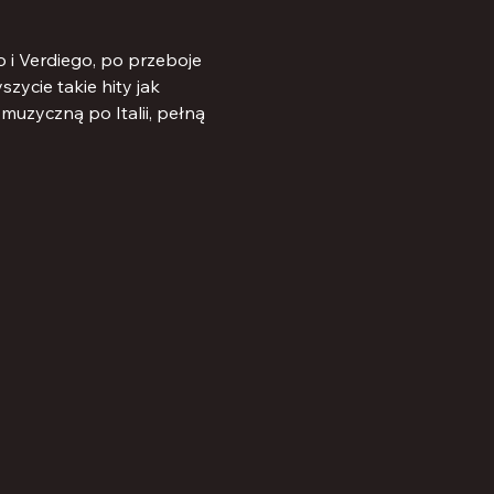
i Verdiego, po przeboje 
ycie takie hity jak 
muzyczną po Italii, pełną 