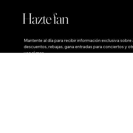
Hazte fan
Mantente al día para recibir información exclusiva sobre a
descuentos, rebajas, gana entradas para conciertos y otr
vez al mes.
Su nombre
*
Su correo electrónico
Teléfono
Ciudad
*
Sí, apúntame al club de fans. :)
*