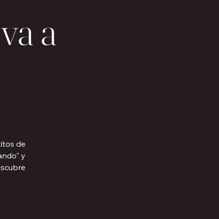
 va a
itos de
ando" y
escubre