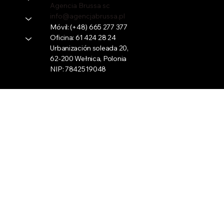
Agencia Brussa sc
info@agencjabrussa.pl
Móvil:
(+48) 665 277 377
Oficina:
61 424 28 24
Urbanización soleada 20,
62-200 Wełnica, Polonia
NIP: 7842519048