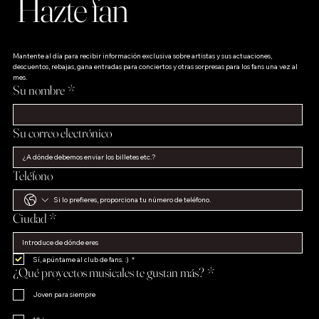
Hazte fan
Mantente al día para recibir información exclusiva sobre artistas y sus actuaciones, 
descuentos, rebajas, gana entradas para conciertos y otras sorpresas para los fans una vez al 
mes.
Su nombre
*
Su correo electrónico
Teléfono
Ciudad
*
Sí, apúntame al club de fans. :)
*
¿Qué proyectos musicales te gustan más?
*
Joven para siempre