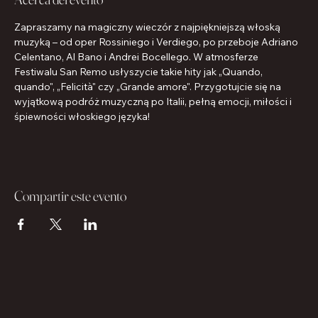
Zapraszamy na magiczny wieczór z najpiękniejszą włoską 
muzyką – od oper Rossiniego i Verdiego, po przeboje Adriano 
Celentano, Al Bano i Andrei Bocellego. W atmosferze 
Festiwalu San Remo usłyszycie takie hity jak „Quando, 
quando", „Felicità" czy „Grande amore". Przygotujcie się na 
wyjątkową podróż muzyczną po Italii, pełną emocji, miłości i 
śpiewności włoskiego języka!
Compartir este evento