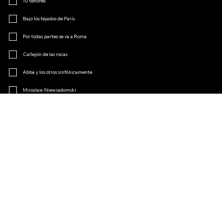
10 tenores
Bajo los tejados de París
Por todas partes se va a Roma
Callejón de las rocas
Abba y los otros sinfónicamente
Miroslaw Niewiadomski
Menopausia
El encanto de la opereta
Otro
Únete al club de fans