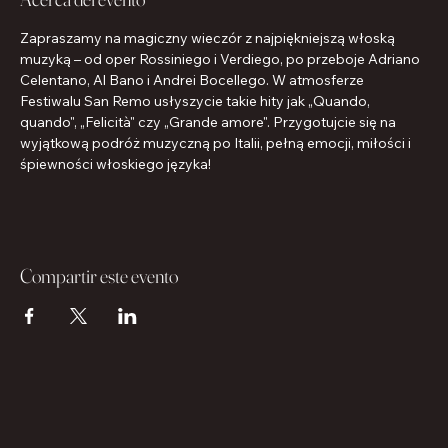
Zapraszamy na magiczny wieczór z najpiękniejszą włoską 
muzyką – od oper Rossiniego i Verdiego, po przeboje Adriano 
Celentano, Al Bano i Andrei Bocellego. W atmosferze 
Festiwalu San Remo usłyszycie takie hity jak „Quando, 
quando", „Felicità" czy „Grande amore". Przygotujcie się na 
wyjątkową podróż muzyczną po Italii, pełną emocji, miłości i 
śpiewności włoskiego języka!
Compartir este evento