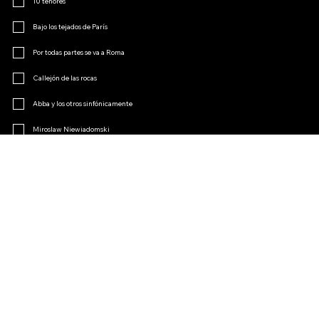
10 tenores
Bajo los tejados de París
Por todas partes se va a Roma
Callejón de las rocas
Abba y los otros sinfónicamente
Miroslaw Niewiadomski
Menopausia
El encanto de la opereta
Otro
Únete al club de fans