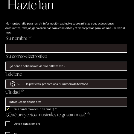
Hazte fan
Mantente al día para recibir información exclusiva sobre artistas y sus actuaciones, 
descuentos, rebajas, gana entradas para conciertos y otras sorpresas para los fans una vez al 
mes.
Su nombre
*
Su correo electrónico
Teléfono
Ciudad
*
Sí, apúntame al club de fans. :)
*
¿Qué proyectos musicales te gustan más?
*
Joven para siempre