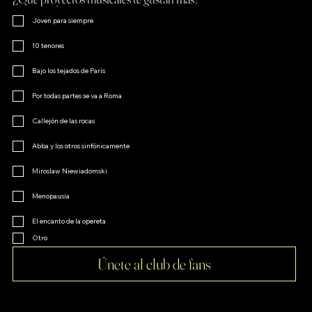
Joven para siempre
10 tenores
Bajo los tejados de París
Por todas partes se va a Roma
Callejón de las rocas
Abba y los otros sinfónicamente
Miroslaw Niewiadomski
Menopausia
El encanto de la opereta
Otro
Únete al club de fans