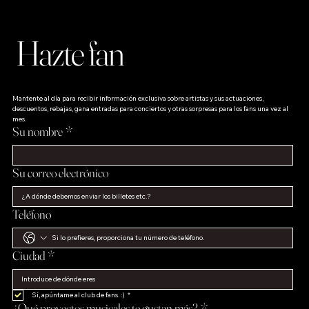
Hazte fan
Mantente al día para recibir información exclusiva sobre artistas y sus actuaciones, 
descuentos, rebajas, gana entradas para conciertos y otras sorpresas para los fans una vez al 
mes.
Su nombre
*
Su correo electrónico
Teléfono
Ciudad
*
Sí, apúntame al club de fans. :)
*
¿Qué proyectos musicales te gustan más?
*