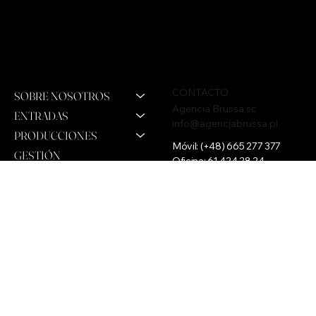
CONTACTO
SOBRE NOSOTROS
Agencia Brussa sc
ENTRADAS
info@agencjabrussa.pl
PRODUCCIONES
Móvil:
(+48) 665 277 377
GESTIÓN
Oficina:
61 424 28 24
PARA EMPRESAS
Urbanización soleada 20,
62-200 Wełnica, Polonia
ALMACENAR
NIP: 7842519048
FONDO
INSTAGRAM
FACEBOOK
TikTok