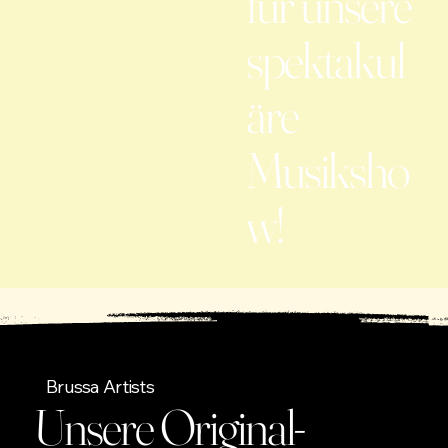
für unsere
spektakul
äre
Musiksho
w!
Brussa Artists
Unsere Original-