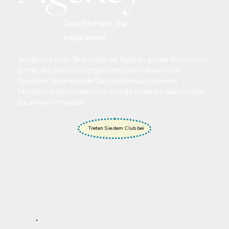
Geschichten, die
inspirieren!
Werfen Sie einen Blick hinter die Kulissen großer Emotionen!
Entdecken Sie Geschichten hinter den Kulissen von
Künstlern, faszinierende Geschichten aus unserem
Musikproduktionsrepertoire und die neuesten Nachrichten
zu unseren Projekten.
Treten Sie dem Club bei