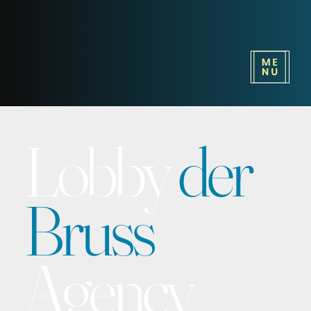
Lobby
der
Bruss
Agency