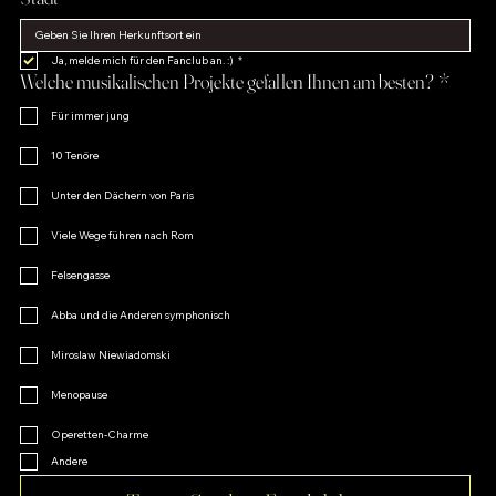
Ja, melde mich für den Fanclub an. :)
*
Welche musikalischen Projekte gefallen Ihnen am besten?
*
Für immer jung
10 Tenöre
Unter den Dächern von Paris
Viele Wege führen nach Rom
Felsengasse
Abba und die Anderen symphonisch
Miroslaw Niewiadomski
Menopause
Operetten-Charme
Andere