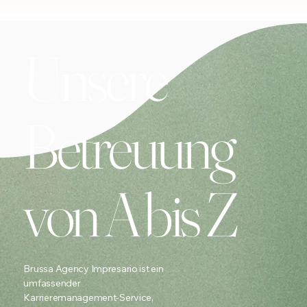
Unsere
Betreuung
von A bis Z
Brussa Agency Impresario ist ein
umfassender
Karrieremanagement-Service,