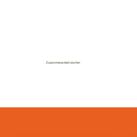
Tänzern zusammen, die mit unserer Hilfe ihre
Karriere auf Musikbühnen in Polen und im
Ausland aufgebaut haben.
Dank der Unterstützung der Agentur Brussa
haben sie neue Möglichkeiten erhalten und wir
sind stolz, Teil ihres Erfolgs gewesen zu sein.
Zusammenarbeit starten