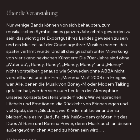
Über die Veranstaltung
Nur wenige Bands können von sich behaupten, zum 
musikalischen Symbol eines ganzen Jahrzehnts geworden zu 
sein, das wichtigste Exportgut ihres Landes gewesen zu sein 
und ein Musical auf der Grundlage ihrer Musik zu haben, das 
später verfilmt wurde. Und all dies geschah unter Mitwirkung 
von vier skandinavischen Künstlern: Die 70er Jahre sind ohne 
„Waterloo“, „Honey, Honey“, „Money, Money“ und „Money“ 
nicht vorstellbar, genauso wie Schweden ohne ABBA nicht 
vorstellbar ist und der Film „Mamma Mia!“ 2008 ein Ereignis 
war. Alle, denen die Musik von Boney-M oder Modern Talking 
gefallen hat, werden sich auch heute in der Atmosphäre 
unseres Konzerts bestens wiederfinden: Wir versprechen 
Lächeln und Emotionen, die Rückkehr von Erinnerungen und 
viel Spaß, denn „Glück ist, wie Kinder nah beieinander zu 
bleiben“, wie es im Lied „Felicità“ heißt – dem größten Hit des 
Duos Al Bano und Romina Power, deren Musik auch an diesem 
außergewöhnlichen Abend zu hören sein wird...…