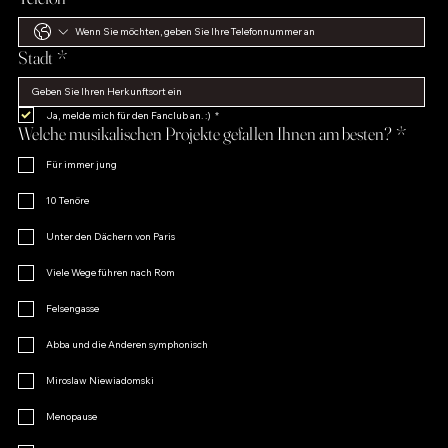
Stadt
*
Ja, melde mich für den Fanclub an. :)
*
Welche musikalischen Projekte gefallen Ihnen am besten?
*
Für immer jung
10 Tenöre
Unter den Dächern von Paris
Viele Wege führen nach Rom
Felsengasse
Abba und die Anderen symphonisch
Miroslaw Niewiadomski
Menopause