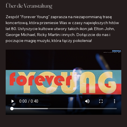
Über die Veranstaltung
Zespół "Forever Young" zaprasza na niezapomnianą trasę 
koncertową, która przeniesie Was w czasy największych hitów 
lat 80. Usłyszycie kultowe utwory takich ikon jak Elton John, 
George Michael, Ricky Martin i innych. Dołączcie do nas i 
poczujcie magię muzyki, która łączy pokolenia!