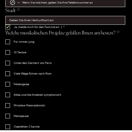
Stadt
*
Ja, melde mich für den Fanclub an. :)
*
Welche musikalischen Projekte gefallen Ihnen am besten?
*
Für immer jung
10 Tenöre
Unter den Dächern von Paris
Viele Wege führen nach Rom
Felsengasse
Abba und die Anderen symphonisch
Miroslaw Niewiadomski
Menopause
Operetten-Charme