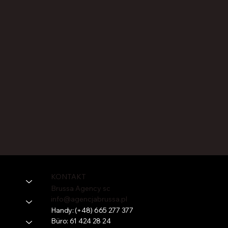
KONTAKT
Brussa Agency sc
info@agencjabrussa.pl
Handy:
(+48) 665 277 377
Büro:
61 424 28 24