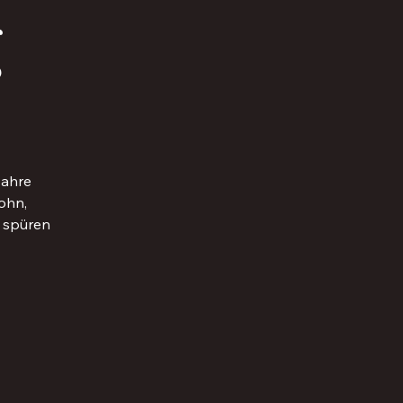
g
Jahre
ohn,
 spüren