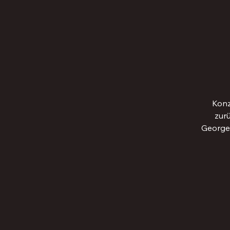
Konz
zur
George 