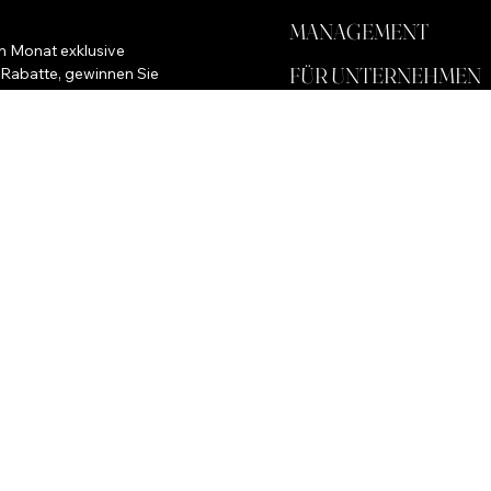
MANAGEMENT
m Monat exklusive 
FÜR UNTERNEHMEN
 Rabatte, gewinnen Sie 
SPEICHERN
HINTERGRUND
öre
Wege führen nach Rom