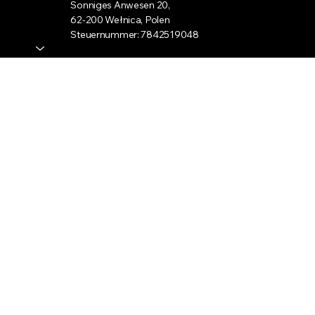
Sonniges Anwesen 20,
62-200 Wełnica, Polen
Steuernummer: 7842519048