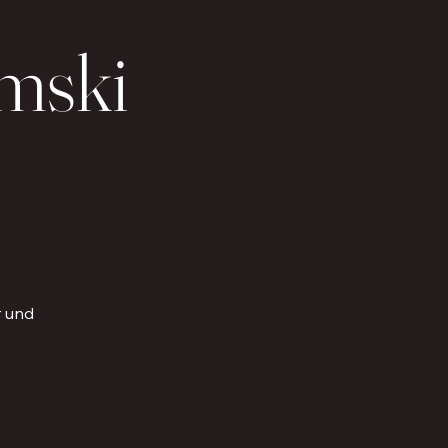
mski
r und