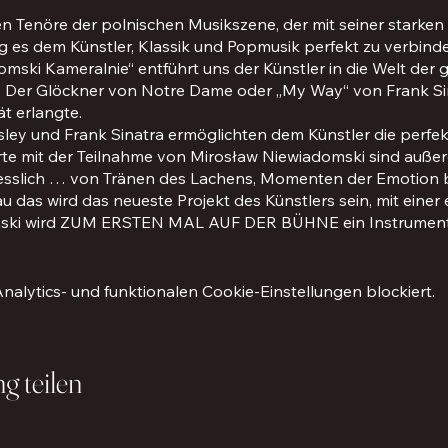
n Tenöre der polnischen Musikszene, der mit seiner starke
 es dem Künstler, Klassik und Popmusik perfekt zu verbind
omski Kameralnie“ entführt uns der Künstler in die Welt de
aus Der Glöckner von Notre Dame oder „My Way“ von Frank Si
ät erlangte.
esley und Frank Sinatra ermöglichten dem Künstler die perfe
rte mit der Teilnahme von Mirosław Niewiadomski sind auße
gesslich … von Tränen des Lachens, Momenten der Emotion b
as wird das neueste Projekt des Künstlers sein, mit einer
ski wird ZUM ERSTEN MAL AUF DER BÜHNE ein Instrument 
nisvoll … diese drei Eigenschaften beschreiben Mirosław N
: „Musik gibt mir Erfüllung und setzt alle meine Emotionen f
mich an und bewegen mich, denn sie sind die Bestätigung, da
lytics- und funktionalen Cookie-Einstellungen blockiert.
g teilen