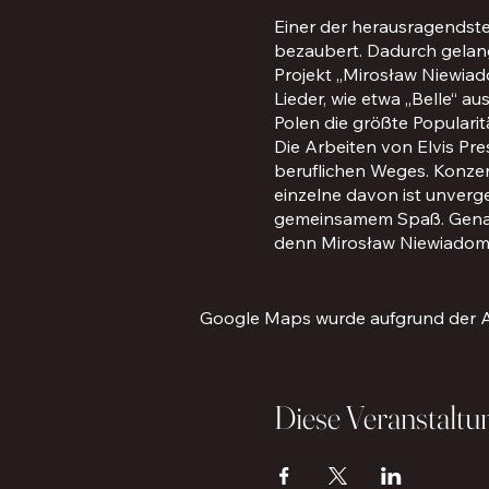
Einer der herausragendste
bezaubert. Dadurch gelang
Projekt „Mirosław Niewiad
Lieder, wie etwa „Belle“ 
Polen die größte Popularit
Die Arbeiten von Elvis Pr
beruflichen Weges. Konze
einzelne davon ist unver
gemeinsamem Spaß. Genau d
denn Mirosław Niewiadom
Charmant, elegant, geheim
der Künstler selbst betont
meinen Konzerten treiben 
Google Maps wurde aufgrund der Ana
einfach Sinn macht.“
Diese Veranstaltun