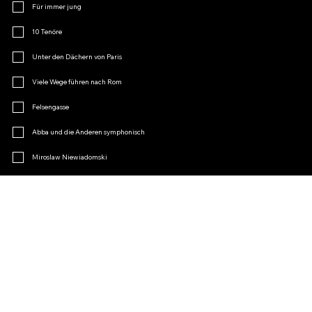
Für immer jung
10 Tenöre
Unter den Dächern von Paris
Viele Wege führen nach Rom
Felsengasse
Abba und die Anderen symphonisch
Miroslaw Niewiadomski
Menopause
Operetten-Charme
Andere
Treten Sie dem Fanclub bei