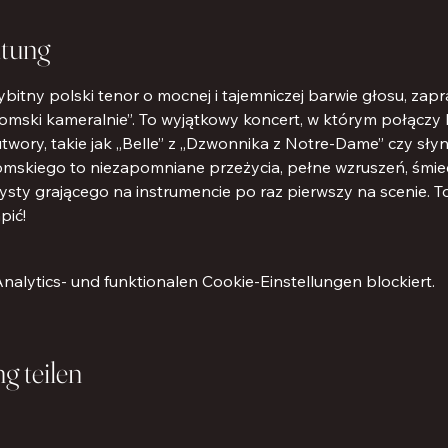
ltung
bitny polski tenor o mocnej i tajemniczej barwie głosu, zap
omski kameralnie”. To wyjątkowy koncert, w którym połączy k
utwory, takie jak „Belle” z „Dzwonnika z Notre-Dame” czy sł
omskiego to niezapomniane przeżycia, pełne wzruszeń, śmiec
ysty grającego na instrumencie po raz pierwszy na scenie. To
pić!
lytics- und funktionalen Cookie-Einstellungen blockiert.
g teilen