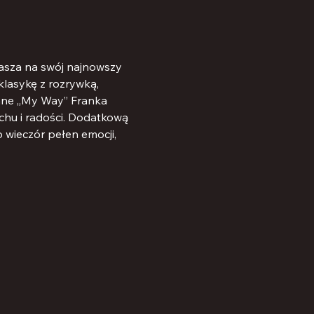
rasza na swój najnowszy 
lasykę z rozrywką, 
ynne „My Way” Franka 
hu i radości. Dodatkową 
 wieczór pełen emocji, 