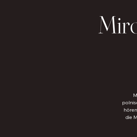
Mir
M
polnis
hören
die M