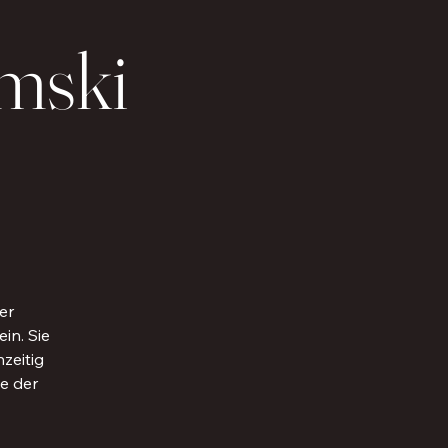
mski
er
in. Sie
zeitig
ce der