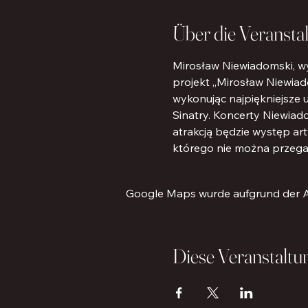
Über die Veransta
Mirosław Niewiadomski, wy
projekt „Mirosław Niewiad
wykonując najpiękniejsze 
Sinatry. Koncerty Niewiad
atrakcją będzie występ art
którego nie można przega
Google Maps wurde aufgrund der Ana
Diese Veranstaltun