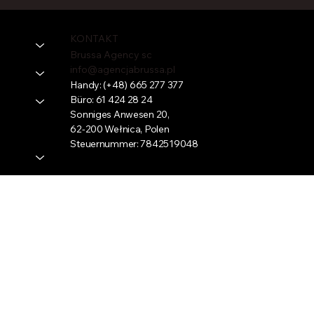
KONTAKT
Brussa Agency sc
info@agencjabrussa.pl
Handy:
(+48) 665 277 377
Büro:
61 424 28 24
Sonniges Anwesen 20,
62-200 Wełnica, Polen
Steuernummer: 7842519048