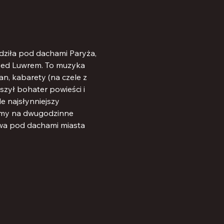
odziła pod dachami Paryża, 
przed Luwrem. To muzyka 
an, kabarety (na czele z 
szył bohater powieści i 
e najsłynniejszy 
zamy na dwugodzinne 
ywa pod dachami miasta 