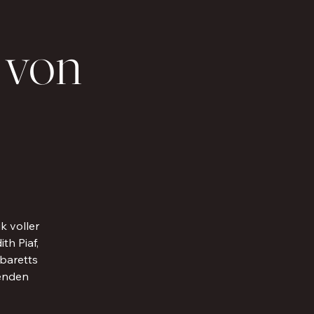
 von
k voller
th Piaf,
baretts
benden