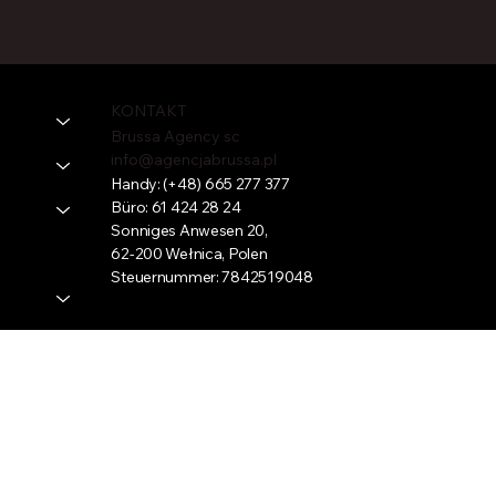
KONTAKT
Brussa Agency sc
info@agencjabrussa.pl
Handy:
(+48) 665 277 377
Büro:
61 424 28 24
Sonniges Anwesen 20,
62-200 Wełnica, Polen
Steuernummer: 7842519048