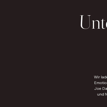
Unt
Wir lad
Emotion
Joe Da
und M