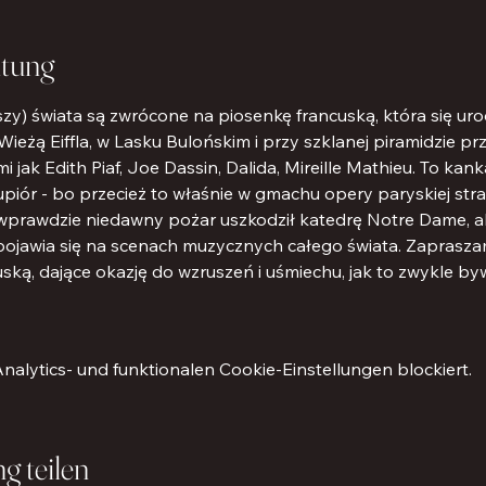
ltung
i uszy) świata są zwrócone na piosenkę francuską, która się ur
 Wieżą Eiffla, w Lasku Bulońskim i przy szklanej piramidzie 
jak Edith Piaf, Joe Dassin, Dalida, Mireille Mathieu. To kank
upiór - bo przecież to właśnie w gmachu opery paryskiej stra
- wprawdzie niedawny pożar uszkodził katedrę Notre Dame, al
 pojawia się na scenach muzycznych całego świata. Zapras
ską, dające okazję do wzruszeń i uśmiechu, jak to zwykle b
lytics- und funktionalen Cookie-Einstellungen blockiert.
g teilen