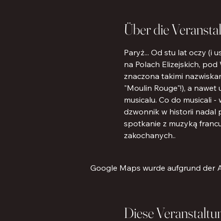
Über die Veransta
Paryż... Od stu lat oczy (
na Polach Elizejskich, pod
znaczona takimi nazwiskami 
"Moulin Rouge"!), a nawet 
musicalu. Co do musicali 
dzwonnik w historii nadal
spotkanie z muzyką francu
zakochanych..
Google Maps wurde aufgrund der Ana
Diese Veranstaltun