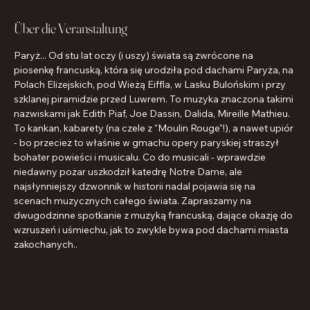
Über die Veranstaltung
Paryż... Od stu lat oczy (i uszy) świata są zwrócone na 
piosenkę francuską, która się urodziła pod dachami Paryża, na 
Polach Elizejskich, pod Wieżą Eiffla, w Lasku Bulońskim i przy 
szklanej piramidzie przed Luwrem. To muzyka znaczona takimi 
nazwiskami jak Edith Piaf, Joe Dassin, Dalida, Mireille Mathieu. 
To kankan, kabarety (na czele z "Moulin Rouge"!), a nawet upiór 
- bo przecież to właśnie w gmachu opery paryskiej straszył 
bohater powieści i musicalu. Co do musicali - wprawdzie 
niedawny pożar uszkodził katedrę Notre Dame, ale 
najsłynniejszy dzwonnik w historii nadal pojawia się na 
scenach muzycznych całego świata. Zapraszamy na 
dwugodzinne spotkanie z muzyką francuską, dające okazję do 
wzruszeń i uśmiechu, jak to zwykle bywa pod dachami miasta 
zakochanych..