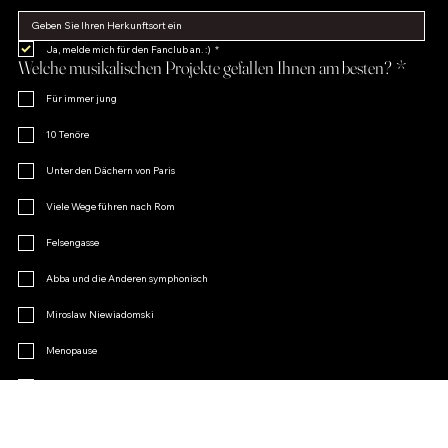
Ja, melde mich für den Fanclub an. :)
*
Welche musikalischen Projekte gefallen Ihnen am besten?
*
Für immer jung
10 Tenöre
Unter den Dächern von Paris
Viele Wege führen nach Rom
Felsengasse
Abba und die Anderen symphonisch
Miroslaw Niewiadomski
Menopause
Operetten-Charme
Andere