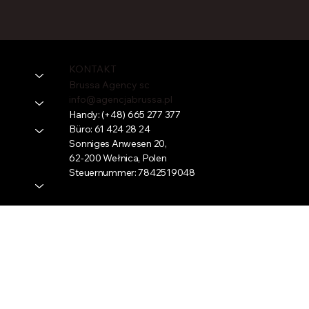
KONTAKT
Brussa Agency sc
info@agencjabrussa.pl
Handy:
(+48) 665 277 377
Büro:
61 424 28 24
Sonniges Anwesen 20,
62-200 Wełnica, Polen
Steuernummer: 7842519048