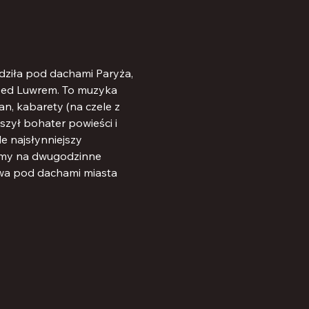
odziła pod dachami Paryża, 
przed Luwrem. To muzyka 
an, kabarety (na czele z 
szył bohater powieści i 
e najsłynniejszy 
zamy na dwugodzinne 
ywa pod dachami miasta 