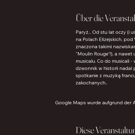
Über die Veransta
Paryż... Od stu lat oczy (
na Polach Elizejskich, pod
znaczona takimi nazwiskami 
"Moulin Rouge"!), a nawet 
musicalu. Co do musicali 
dzwonnik w historii nadal
spotkanie z muzyką francu
zakochanych..
Google Maps wurde aufgrund der Ana
Diese Veranstaltun