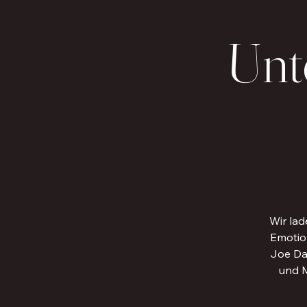
Unt
Wir lad
Emotion
Joe Da
und M