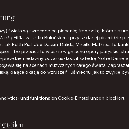
ltung
i uszy) świata są zwrócone na piosenkę francuską, która się ur
 Wieżą Eiffla, w Lasku Bulońskim i przy szklanej piramidzie 
jak Edith Piaf, Joe Dassin, Dalida, Mireille Mathieu. To kank
upiór - bo przecież to właśnie w gmachu opery paryskiej stra
- wprawdzie niedawny pożar uszkodził katedrę Notre Dame, al
 pojawia się na scenach muzycznych całego świata. Zapras
ską, dające okazję do wzruszeń i uśmiechu, jak to zwykle b
lytics- und funktionalen Cookie-Einstellungen blockiert.
g teilen