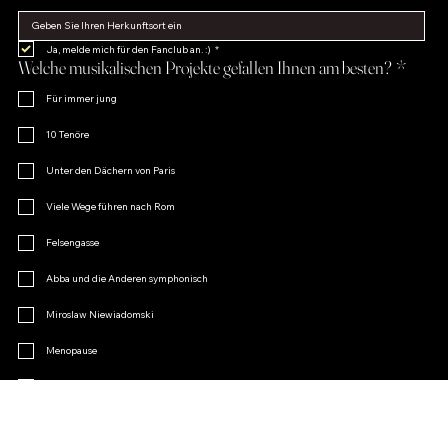
Ja, melde mich für den Fanclub an. :)
*
Welche musikalischen Projekte gefallen Ihnen am besten?
*
Für immer jung
10 Tenöre
Unter den Dächern von Paris
Viele Wege führen nach Rom
Felsengasse
Abba und die Anderen symphonisch
Miroslaw Niewiadomski
Menopause
Operetten-Charme
Andere