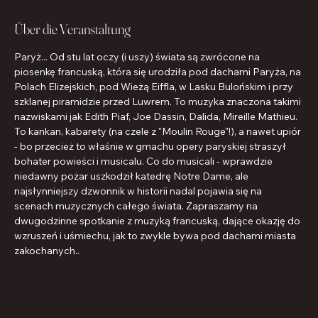
Über die Veranstaltung
Paryż... Od stu lat oczy (i uszy) świata są zwrócone na 
piosenkę francuską, która się urodziła pod dachami Paryża, na 
Polach Elizejskich, pod Wieżą Eiffla, w Lasku Bulońskim i przy 
szklanej piramidzie przed Luwrem. To muzyka znaczona takimi 
nazwiskami jak Edith Piaf, Joe Dassin, Dalida, Mireille Mathieu. 
To kankan, kabarety (na czele z "Moulin Rouge"!), a nawet upiór 
- bo przecież to właśnie w gmachu opery paryskiej straszył 
bohater powieści i musicalu. Co do musicali - wprawdzie 
niedawny pożar uszkodził katedrę Notre Dame, ale 
najsłynniejszy dzwonnik w historii nadal pojawia się na 
scenach muzycznych całego świata. Zapraszamy na 
dwugodzinne spotkanie z muzyką francuską, dające okazję do 
wzruszeń i uśmiechu, jak to zwykle bywa pod dachami miasta 
zakochanych..