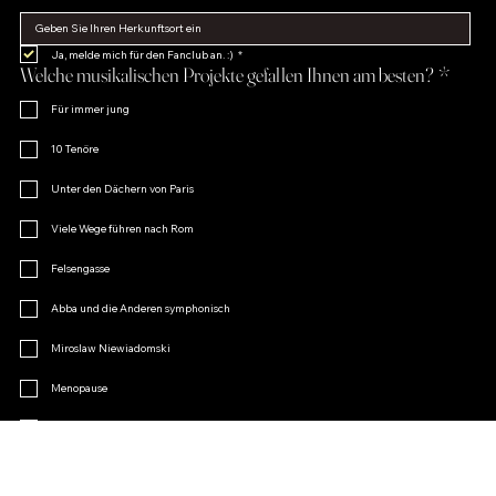
Ja, melde mich für den Fanclub an. :)
*
Welche musikalischen Projekte gefallen Ihnen am besten?
*
Für immer jung
10 Tenöre
Unter den Dächern von Paris
Viele Wege führen nach Rom
Felsengasse
Abba und die Anderen symphonisch
Miroslaw Niewiadomski
Menopause
Operetten-Charme
Andere