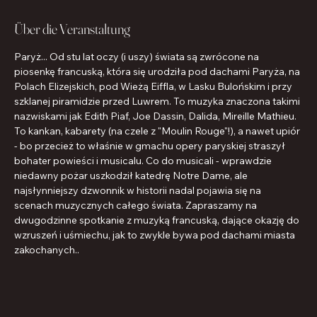
Über die Veranstaltung
Paryż... Od stu lat oczy (i uszy) świata są zwrócone na 
piosenkę francuską, która się urodziła pod dachami Paryża, na 
Polach Elizejskich, pod Wieżą Eiffla, w Lasku Bulońskim i przy 
szklanej piramidzie przed Luwrem. To muzyka znaczona takimi 
nazwiskami jak Edith Piaf, Joe Dassin, Dalida, Mireille Mathieu. 
To kankan, kabarety (na czele z "Moulin Rouge"!), a nawet upiór 
- bo przecież to właśnie w gmachu opery paryskiej straszył 
bohater powieści i musicalu. Co do musicali - wprawdzie 
niedawny pożar uszkodził katedrę Notre Dame, ale 
najsłynniejszy dzwonnik w historii nadal pojawia się na 
scenach muzycznych całego świata. Zapraszamy na 
dwugodzinne spotkanie z muzyką francuską, dające okazję do 
wzruszeń i uśmiechu, jak to zwykle bywa pod dachami miasta 
zakochanych..