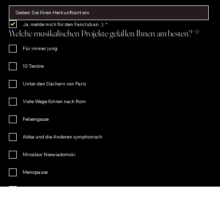
Ja, melde mich für den Fanclub an. :)
*
Welche musikalischen Projekte gefallen Ihnen am besten?
*
Für immer jung
10 Tenöre
Unter den Dächern von Paris
Viele Wege führen nach Rom
Felsengasse
Abba und die Anderen symphonisch
Miroslaw Niewiadomski
Menopause
Operetten-Charme
Andere