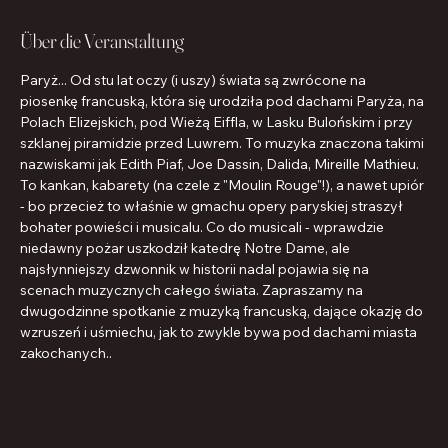
Über die Veranstaltung
Paryż... Od stu lat oczy (i uszy) świata są zwrócone na 
piosenkę francuską, która się urodziła pod dachami Paryża, na 
Polach Elizejskich, pod Wieżą Eiffla, w Lasku Bulońskim i przy 
szklanej piramidzie przed Luwrem. To muzyka znaczona takimi 
nazwiskami jak Edith Piaf, Joe Dassin, Dalida, Mireille Mathieu. 
To kankan, kabarety (na czele z "Moulin Rouge"!), a nawet upiór 
- bo przecież to właśnie w gmachu opery paryskiej straszył 
bohater powieści i musicalu. Co do musicali - wprawdzie 
niedawny pożar uszkodził katedrę Notre Dame, ale 
najsłynniejszy dzwonnik w historii nadal pojawia się na 
scenach muzycznych całego świata. Zapraszamy na 
dwugodzinne spotkanie z muzyką francuską, dające okazję do 
wzruszeń i uśmiechu, jak to zwykle bywa pod dachami miasta 
zakochanych..