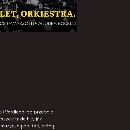
i Verdiego, po przeboje 
ycie takie hity jak 
muzyczną po Italii, pełną 