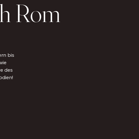
ach Rom
ern bis
wie
re des
odien!