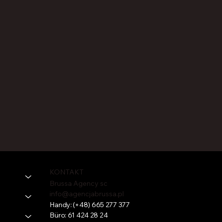
KONTAKT
Brussa Agency sc
info@agencjabrussa.pl
Handy:
(+48) 665 277 377
Büro:
61 424 28 24