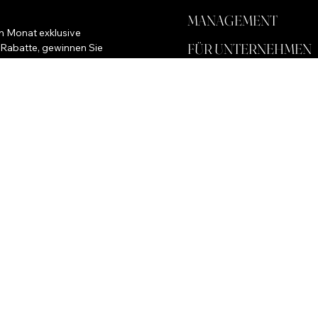
MANAGEMENT
m Monat exklusive 
FÜR UNTERNEHMEN
 Rabatte, gewinnen Sie 
SPEICHERN
HINTERGRUND
öre
Wege führen nach Rom