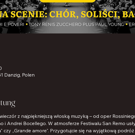
0
51 Danzig, Polen
ltung
eczór z najpiękniejszą włoską muzyką – od oper Rossiniego 
 i Andrei Bocellego. W atmosferze Festiwalu San Remo usłysz
à" czy „Grande amore". Przygotujcie się na wyjątkową podróż 