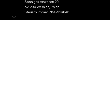
Sonniges Anwesen 20,
62-200 Wełnica, Polen
Steuernummer: 7842519048