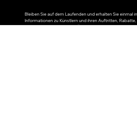
Bleiben Sie auf dem Laufenden und erhalten Sie einmal i
Informationen zu Künstlern und ihren Auftritten, Rabatte,
Konzertkarten und andere Überraschungen für Fans.
Ihr Name
*
Ihre E-Mail
Telefon
Stadt
*
Ja, melde mich für den Fanclub an. :)
*
Welche musikalischen Projekte gefallen Ihnen am besten?
*
Für immer jung
10 Ten
Unter den Dächern von Paris
Viele 