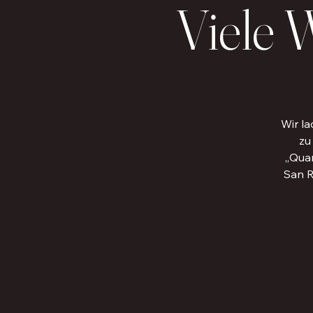
Viele 
Wir la
zu
„Quan
San R