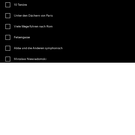
10 Tenöre
Unter den Dächern von Paris
Viele Wege führen nach Rom
Felsengasse
Abba und die Anderen symphonisch
Miroslaw Niewiadomski
Menopause
Operetten-Charme
Andere
Treten Sie dem Fanclub bei