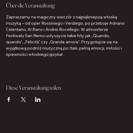
Über die Veranstaltung
Zapraszamy na magiczny wieczór z najpiękniejszą włoską 
muzyką – od oper Rossiniego i Verdiego, po przeboje Adriano 
Celentano, Al Bano i Andrei Bocellego. W atmosferze 
Festiwalu San Remo usłyszycie takie hity jak „Quando, 
quando", „Felicità" czy „Grande amore". Przygotujcie się na 
wyjątkową podróż muzyczną po Italii, pełną emocji, miłości i 
śpiewności włoskiego języka!
Diese Veranstaltung teilen